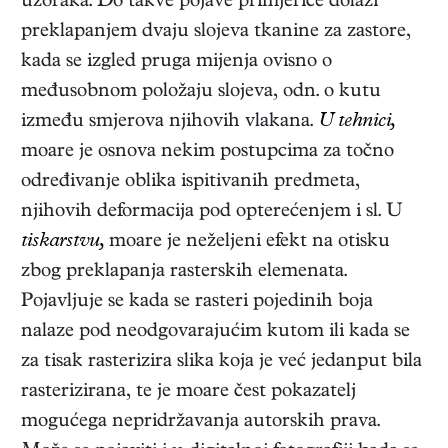
uzoraka. Do takve pojave primjerice dolazi
preklapanjem dvaju slojeva tkanine za zastore,
kada se izgled pruga mijenja ovisno o
međusobnom položaju slojeva, odn. o kutu
između smjerova njihovih vlakana.
U tehnici,
moare je osnova nekim postupcima za točno
određivanje oblika ispitivanih predmeta,
njihovih deformacija pod opterećenjem i sl. U
tiskarstvu,
moare je neželjeni efekt na otisku
zbog preklapanja rasterskih elemenata.
Pojavljuje se kada se rasteri pojedinih boja
nalaze pod neodgovarajućim kutom ili kada se
za tisak rasterizira slika koja je već jedanput bila
rasterizirana, te je moare čest pokazatelj
mogućega nepridržavanja autorskih prava.