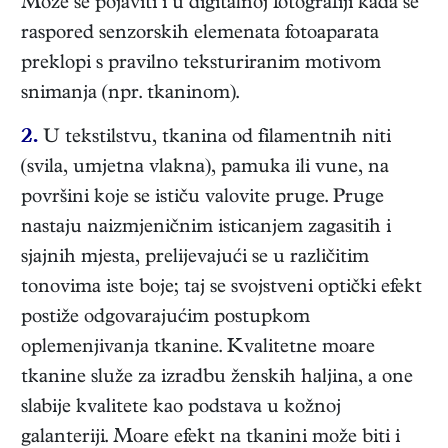
Može se pojaviti i u digitalnoj fotografiji kada se
raspored senzorskih elemenata fotoaparata
preklopi s pravilno teksturiranim motivom
snimanja (npr. tkaninom).
2.
U tekstilstvu, tkanina od filamentnih niti
(svila, umjetna vlakna), pamuka ili vune, na
površini koje se ističu valovite pruge. Pruge
nastaju naizmjeničnim isticanjem zagasitih i
sjajnih mjesta, prelijevajući se u različitim
tonovima iste boje; taj se svojstveni optički efekt
postiže odgovarajućim postupkom
oplemenjivanja tkanine. Kvalitetne moare
tkanine služe za izradbu ženskih haljina, a one
slabije kvalitete kao podstava u kožnoj
galanteriji. Moare efekt na tkanini može biti i