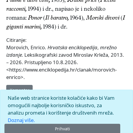
Fiume e altre cose,
1985),
Kratke priče
(
Piccoli
racconti,
1994)
i dr., napisao je i nekoliko
romana:
Ponor
(
Il baratro,
1964),
Morski divovi
(
I
giganti marini,
1984)
i dr.
Citiranje:
Morovich, Enrico.
Hrvatska enciklopedija
,
mrežno
izdanje.
Leksikografski zavod Miroslav Krleža, 2013.
– 2026. Pristupljeno 10.8.2026.
<https://www.enciklopedija.hr/clanak/morovich-
enrico>.
Komentar
Naše web stranice koriste kolačiće kako bi Vam
omogućili najbolje korisničko iskustvo, za
analizu prometa i korištenje društvenih mreža.
Doznaj više.
Prihvati