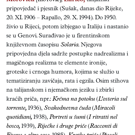
Morovich
[mo'rović],
Enrico,
talijanski
pripovjedač i pjesnik
(
Sušak, danas dio Rijeke
,
20. XI. 1906
–
Rapallo
,
29. X. 1994
). Do 1950.
živio u Rijeci, potom izbjegao u Italiju i nastanio
se u Genovi. Surađivao je u firentinskom
književnom časopisu
Solaria
. Njegova
pripovjedna djela sadrže postupke nadrealizma i
magičnoga realizma te elemente ironije,
groteske i crnoga humora, kojima se služio u
tematiziranju zavičaja, rata i egzila. Osim stihova
na talijanskom i njemačkom jeziku i zbirki
kraćih priča, npr.:
Krčma na potoku
(
L’osteria sul
torrente,
1936),
Svakodnevna čuda
(
Miracoli
quotidiani,
1938),
Portreti u šumi
(
I ritratti nel
bosco,
1939),
Riječke i druge priče
(
Racconti di