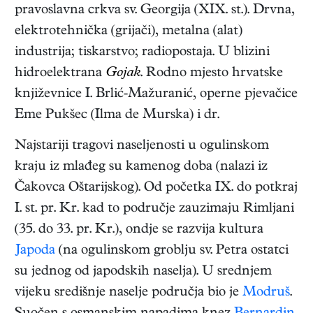
pravoslavna crkva sv. Georgija (XIX. st.). Drvna,
elektrotehnička (grijači), metalna (alat)
industrija; tiskarstvo; radiopostaja. U blizini
hidroelektrana
Gojak
. Rodno mjesto hrvatske
književnice I. Brlić-Mažuranić, operne pjevačice
Eme Pukšec (Ilma de Murska) i dr.
Najstariji tragovi naseljenosti u ogulinskom
kraju iz mlađeg su kamenog doba (nalazi iz
Čakovca Oštarijskog). Od početka IX. do potkraj
I. st. pr. Kr. kad to područje zauzimaju Rimljani
(35. do 33. pr. Kr.), ondje se razvija kultura
Japoda
(na ogulinskom groblju sv. Petra ostatci
su jednog od japodskih naselja). U srednjem
vijeku središnje naselje područja bio je
Modruš
.