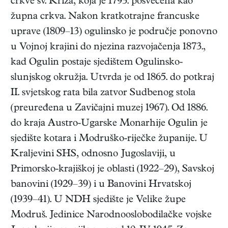
crkve sv. Križa, koja je 1793. posvećena kao
župna crkva. Nakon kratkotrajne francuske
uprave (1809–13) ogulinsko je područje ponovno
u Vojnoj krajini do njezina razvojačenja 1873.,
kad Ogulin postaje sjedištem Ogulinsko-
slunjskog okružja. Utvrda je od 1865. do potkraj
II. svjetskog rata bila zatvor Sudbenog stola
(preuređena u Zavičajni muzej 1967). Od 1886.
do kraja Austro-Ugarske Monarhije Ogulin je
sjedište kotara i Modruško-riječke županije. U
Kraljevini SHS, odnosno Jugoslaviji, u
Primorsko-krajiškoj je oblasti (1922–29), Savskoj
banovini (1929–39) i u Banovini Hrvatskoj
(1939–41). U NDH sjedište je Velike župe
Modruš. Jedinice Narodnooslobodilačke vojske