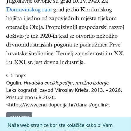
Jugoslavije osvojile su grad 10. IV. 1945. Za
Domovinskog rata
grad je dio Kordunskog
bojišta i jedno od zapovjednih mjesta tijekom
operacije Oluja. Propulzivniji gospodarski razvoj
doživio je tek 1920-ih kad se otvorilo nekoliko
drvnoindustrijskih pogona te podružnica Prve
hrvatske štedionice. Temelj zaposlenosti i u XX.
i u XXI. st. jest drvna industrija.
Citiranje:
Ogulin.
Hrvatska enciklopedija
,
mrežno izdanje.
Leksikografski zavod Miroslav Krleža, 2013. – 2026.
Pristupljeno 6.8.2026.
<https://www.enciklopedija.hr/clanak/ogulin>.
Komentar
Naše web stranice koriste kolačiće kako bi Vam