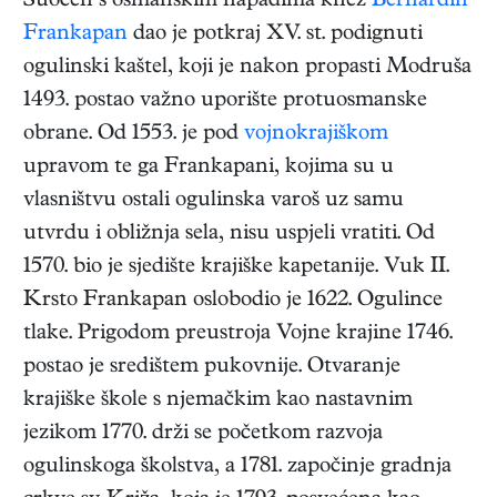
Suočen s osmanskim napadima knez
Bernardin
Frankapan
dao je potkraj XV. st. podignuti
ogulinski kaštel, koji je nakon propasti Modruša
1493. postao važno uporište protuosmanske
obrane. Od 1553. je pod
vojnokrajiškom
upravom te ga Frankapani, kojima su u
vlasništvu ostali ogulinska varoš uz samu
utvrdu i obližnja sela, nisu uspjeli vratiti. Od
1570. bio je sjedište krajiške kapetanije. Vuk II.
Krsto Frankapan oslobodio je 1622. Ogulince
tlake. Prigodom preustroja Vojne krajine 1746.
postao je središtem pukovnije. Otvaranje
krajiške škole s njemačkim kao nastavnim
jezikom 1770. drži se početkom razvoja
ogulinskoga školstva, a 1781. započinje gradnja