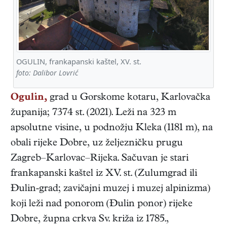
OGULIN, frankapanski kaštel, XV. st.
foto: Dalibor Lovrić
Ogulin,
grad u Gorskome kotaru, Karlovačka
županija; 7374 st. (2021). Leži na 323 m
apsolutne visine, u podnožju Kleka (1181 m), na
obali rijeke Dobre, uz željezničku prugu
Zagreb–Karlovac–Rijeka. Sačuvan je stari
frankapanski kaštel iz XV. st. (Zulumgrad ili
Đulin-grad; zavičajni muzej i muzej alpinizma)
koji leži nad ponorom (Đulin ponor) rijeke
Dobre, župna crkva Sv. križa iz 1785.,