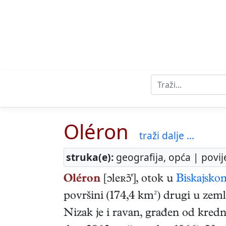
Oléron
traži dalje ...
struka(e):
geografija, opća | povij
Oléron
[ɔleʀ'], otok u
Biskajsko
površini (174,4 km²) drugi u zemlj
Nizak je i ravan, građen od kred