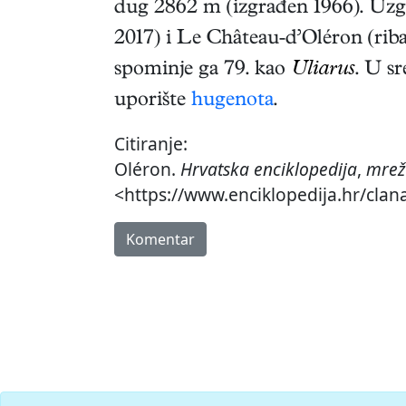
dug 2862 m (izgrađen 1966). Uzgoj
2017) i Le Château-d’Oléron (ribar
spominje ga 79. kao
Uliarus
. U s
uporište
hugenota
.
Citiranje:
Oléron.
Hrvatska enciklopedija
,
mrež
<https://www.enciklopedija.hr/clan
Komentar