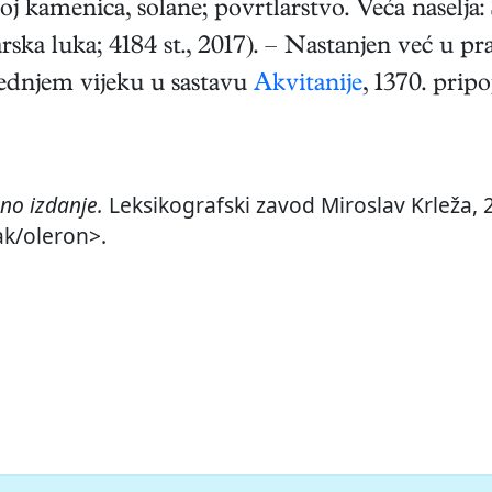
 kamenica, solane; povrtlarstvo. Veća naselja: 
ska luka; 4184 st., 2017). – Nastanjen već u pra
rednjem vijeku u sastavu
Akvitanije
, 1370. prip
no izdanje.
Leksikografski zavod Miroslav Krleža, 2
ak/oleron>.