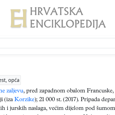
est, opća
me zaljevu
, pred zapadnom obalom Francuske, s
i (iza
Korzike
); 21 000 st. (2017). Pripada de
nih i jurskih naslaga, većim dijelom pod šum