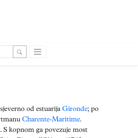
jeverno od estuarija
Gironde
; po
partmanu
Charente-Maritime
.
om. S kopnom ga povezuje most