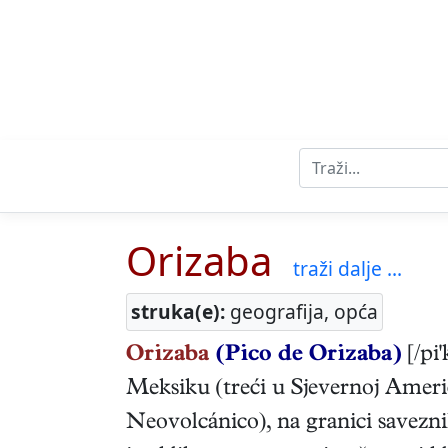
Orizaba
traži dalje ...
struka(e):
geografija, opća
Orizaba
(Pico de Orizaba)
[/pi'
Meksiku (treći u Sjevernoj Ameri
Neovolcánico), na granici savez