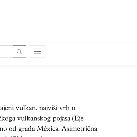
itajeni vulkan, najviši vrh u
čkoga vulkanskog pojasa (Eje
dno od grada Méxica. Asimetrična