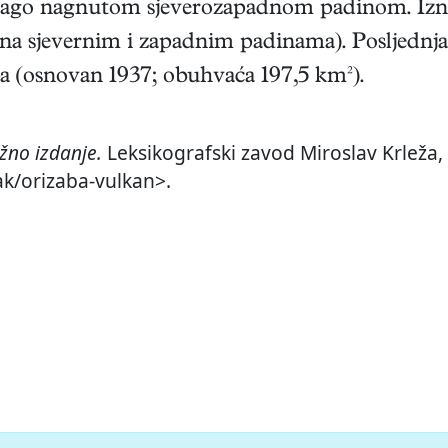
 blago nagnutom sjeverozapadnom padinom. Iz
na sjevernim i zapadnim padinama). Posljednja e
a (osnovan 1937; obuhvaća 197,5 km²).
žno izdanje.
Leksikografski zavod Miroslav Krleža, 
ak/orizaba-vulkan>.