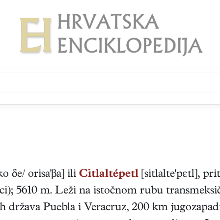
ko δe/ orisa'βa] ili
Citlaltépetl
[sitlalte'pεtl], pr
ci); 5610 m. Leži na istočnom rubu transmeksi
nih država Puebla i Veracruz, 200 km jugozapa