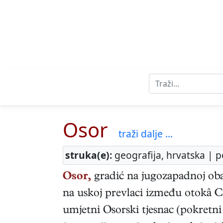
Osor
traži dalje ...
struka(e):
geografija, hrvatska | p
Osor,
gradić na jugozapadnoj obal
na uskoj prevlaci između otokâ Cr
umjetni Osorski tjesnac (pokretni