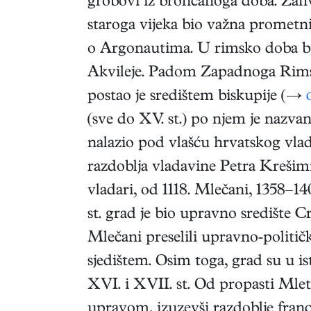
grobovi iz brončanoga doba. Zahva
staroga vijeka bio važna promet
o Argonautima. U rimsko doba bi
Akvileje. Padom Zapadnoga Rimsko
postao je središtem biskupije (→
(sve do XV. st.) po njem je nazvan 
nalazio pod vlašću hrvatskog vlad
razdoblja vladavine Petra Krešimi
vladari, od 1118. Mlečani, 1358–1
st. grad je bio upravno središte Cr
Mlečani preselili upravno-politič
sjedištem. Osim toga, grad su u i
XVI. i XVII. st. Od propasti Mlet
upravom, izuzevši razdoblje franc