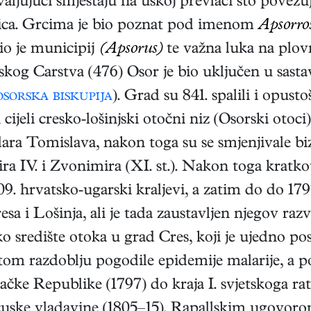
ljujući smještaju na uskoj prevlaci što povezuje
nica. Grcima je bio poznat pod imenom
Apsorros
o je municipij
(Apsorus)
te važna luka na plo
g Carstva (476) Osor je bio uključen u sastav 
osorska biskupija
). Grad su 841. spalili i opust
cijeli cresko-lošinjski otočni niz (Osorski otoci
ara Tomislava, nakon toga su se smjenjivale biz
ra IV. i Zvonimira (XI. st.). Nakon toga kratko
409. hrvatsko-ugarski kraljevi, a zatim do do 
esa i Lošinja, ali je tada zaustavljen njegov raz
ko središte otoka u grad Cres, koji je ujedno p
stom razdoblju pogodile epidemije malarije, a p
ačke Republike (1797) do kraja I. svjetskoga ra
uske vladavine (1805–15). Rapallskim ugovorom 1