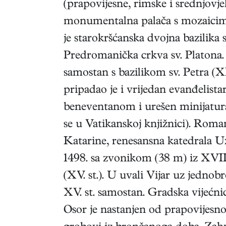
(prapovijesne, rimske i srednjovj
monumentalna palača s mozaicima,
je starokršćanska dvojna bazilika s
Predromanička crkva sv. Platona
samostan s bazilikom sv. Petra (X
pripadao je i vrijedan evanđelistar
beneventanom i urešen minijatur
se u Vatikanskoj knjižnici). Roman
Katarine, renesansna katedrala Uz
1498. sa zvonikom (38 m) iz XVII. 
(XV. st.). U uvali Vijar uz jednobr
XV. st. samostan. Gradska vijećnic
Osor je nastanjen od prapovijesnog