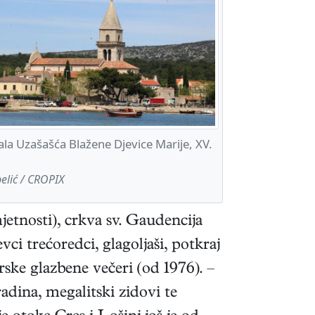
la Uzašašća Blažene Djevice Marije, XV.
elić / CROPIX
jetnosti), crkva sv. Gaudencija
vci trećoredci, glagoljaši, potkraj
rske glazbene večeri (od 1976). –
adina, megalitski zidovi te