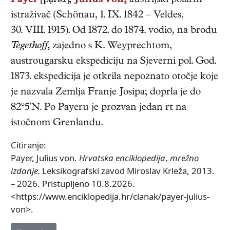
Payer
[pại'əɹ],
Julius von,
austrijski
polarni
istraživač
(
Schönau
,
1. IX. 1842
–
Veldes
,
30. VIII. 1915
). Od 1872. do 1874. vodio, na brodu
Tegethoff,
zajedno s K. Weyprechtom,
austrougarsku ekspediciju na Sjeverni pol. God.
1873. ekspedicija je otkrila nepoznato otočje koje
je nazvala Zemlja Franje Josipa; doprla je do
82°5′N. Po Payeru je prozvan jedan rt na
istočnom Grenlandu.
Citiranje:
Payer, Julius von.
Hrvatska enciklopedija
,
mrežno
izdanje.
Leksikografski zavod Miroslav Krleža, 2013.
– 2026. Pristupljeno 10.8.2026.
<https://www.enciklopedija.hr/clanak/payer-julius-
von>.