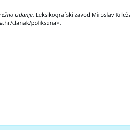
ežno izdanje.
Leksikografski zavod Miroslav Krleža
a.hr/clanak/poliksena>.