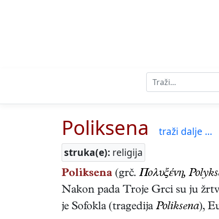
Poliksena
traži dalje ...
struka(e):
religija
Poliksena
(grč.
Πολυξένη, Polyks
Nakon pada Troje Grci su ju žrtv
je Sofokla (tragedija
Poliksena
), E