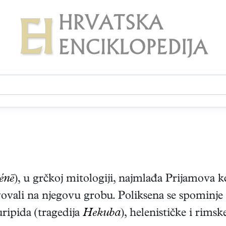
énē
), u grčkoj mitologiji, najmlađa Prijamova kći
ovali na njegovu grobu. Poliksena se spominje
uripida (tragedija
Hekuba
), helenističke i rimsk