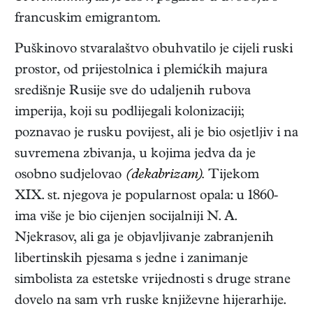
francuskim emigrantom.
Puškinovo stvaralaštvo obuhvatilo je cijeli ruski
prostor, od prijestolnica i plemićkih majura
središnje Rusije sve do udaljenih rubova
imperija, koji su podlijegali kolonizaciji;
poznavao je rusku povijest, ali je bio osjetljiv i na
suvremena zbivanja, u kojima jedva da je
osobno sudjelovao
(dekabrizam).
Tijekom
XIX. st. njegova je popularnost opala: u 1860-
ima više je bio cijenjen socijalniji N. A.
Njekrasov, ali ga je objavljivanje zabranjenih
libertinskih pjesama s jedne i zanimanje
simbolista za estetske vrijednosti s druge strane
dovelo na sam vrh ruske književne hijerarhije.