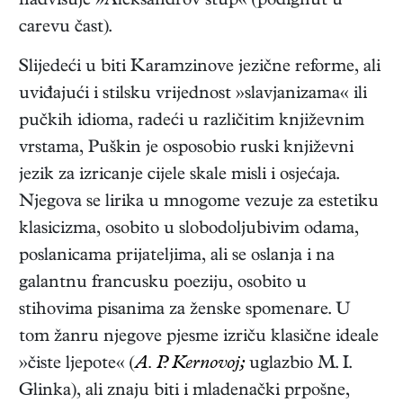
nadvisuje »Aleksandrov stup« (podignut u
carevu čast).
Slijedeći u biti Karamzinove jezične reforme, ali
uviđajući i stilsku vrijednost »slavjanizama« ili
pučkih idioma, radeći u različitim književnim
vrstama, Puškin je osposobio ruski književni
jezik za izricanje cijele skale misli i osjećaja.
Njegova se lirika u mnogome vezuje za estetiku
klasicizma, osobito u slobodoljubivim odama,
poslanicama prijateljima, ali se oslanja i na
galantnu francusku poeziju, osobito u
stihovima pisanima za ženske spomenare. U
tom žanru njegove pjesme izriču klasične ideale
»čiste ljepote« (
A. P. Kernovoj;
uglazbio M. I.
Glinka
), ali znaju biti i mladenački prpošne,