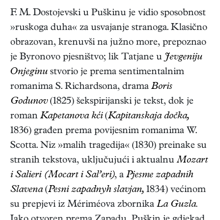
F. M. Dostojevski u Puškinu je vidio sposobnost
»ruskoga duha« za usvajanje stranoga. Klasično
obrazovan, krenuvši na južno more, prepoznao
je Byronovo pjesništvo; lik Tatjane u
Jevgeniju
Onjeginu
stvorio je prema sentimentalnim
romanima S. Richardsona, drama
Boris
Godunov
(1825)
šekspirijanski je tekst, dok je
roman
Kapetanova kći
(
Kapitanskaja dočka,
1836)
građen prema povijesnim romanima W.
Scotta. Niz »malih tragedija« (1830) preinake su
stranih tekstova, uključujući i aktualnu
Mozart
i Salieri (Mocart i Sal’eri)
, a
Pjesme zapadnih
Slavena
(
Pesni zapadnyh slavjan,
1834)
većinom
su prepjevi iz Mériméova zbornika
La Guzla.
Iako otvoren prema Zapadu, Puškin je gdjekad