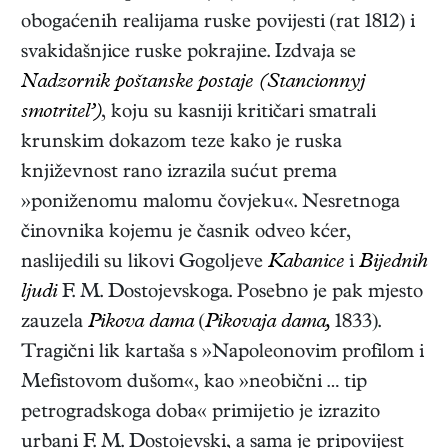
obogaćenih realijama ruske povijesti (rat 1812) i
svakidašnjice ruske pokrajine. Izdvaja se
Nadzornik poštanske postaje (Stancionnyj
smotritel’)
, koju su kasniji kritičari smatrali
krunskim dokazom teze kako je ruska
književnost rano izrazila sućut prema
»poniženomu malomu čovjeku«. Nesretnoga
činovnika kojemu je časnik odveo kćer,
naslijedili su likovi Gogoljeve
Kabanice
i
Bijednih
ljudi
F. M. Dostojevskoga. Posebno je pak mjesto
zauzela
Pikova dama
(
Pikovaja dama,
1833)
.
Tragični lik kartaša s »Napoleonovim profilom i
Mefistovom dušom«, kao »neobični … tip
petrogradskoga doba« primijetio je izrazito
urbani F. M. Dostojevski, a sama je pripovijest