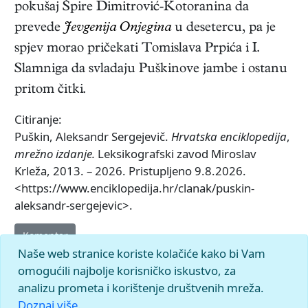
pokušaj Špire Dimitrović-Kotoranina da
prevede
Jevgenija Onjegina
u desetercu, pa je
spjev morao pričekati Tomislava Prpića i I.
Slamniga da svladaju Puškinove jambe i ostanu
pritom čitki.
Citiranje:
Puškin, Aleksandr Sergejevič.
Hrvatska enciklopedija
,
mrežno izdanje.
Leksikografski zavod Miroslav
Krleža, 2013. – 2026. Pristupljeno 9.8.2026.
<https://www.enciklopedija.hr/clanak/puskin-
aleksandr-sergejevic>.
Komentar
Naše web stranice koriste kolačiće kako bi Vam
omogućili najbolje korisničko iskustvo, za
analizu prometa i korištenje društvenih mreža.
Doznaj više.