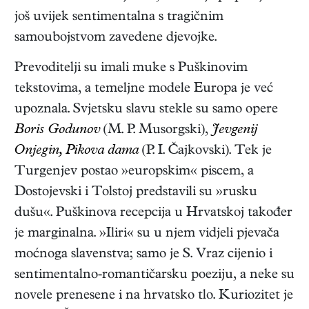
još uvijek sentimentalna s tragičnim
samoubojstvom zavedene djevojke.
Prevoditelji su imali muke s Puškinovim
tekstovima, a temeljne modele Europa je već
upoznala. Svjetsku slavu stekle su samo opere
Boris Godunov
(M. P. Musorgski),
Jevgenij
Onjegin, Pikova dama
(P. I. Čajkovski). Tek je
Turgenjev postao »europskim« piscem, a
Dostojevski i Tolstoj predstavili su »rusku
dušu«. Puškinova recepcija u Hrvatskoj također
je marginalna. »Iliri« su u njem vidjeli pjevača
moćnoga slavenstva; samo je S. Vraz cijenio i
sentimentalno-romantičarsku poeziju, a neke su
novele prenesene i na hrvatsko tlo. Kuriozitet je