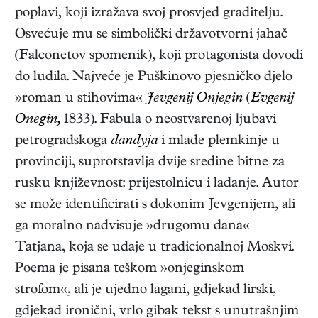
poplavi, koji izražava svoj prosvjed graditelju.
Osvećuje mu se simbolički državotvorni jahač
(Falconetov spomenik), koji protagonista dovodi
do ludila. Najveće je Puškinovo pjesničko djelo
»roman u stihovima«
Jevgenij Onjegin
(
Evgenij
Onegin,
1833)
. Fabula o neostvarenoj ljubavi
petrogradskoga
dandyja
i mlade plemkinje u
provinciji, suprotstavlja dvije sredine bitne za
rusku književnost: prijestolnicu i ladanje. Autor
se može identificirati s dokonim Jevgenijem, ali
ga moralno nadvisuje »drugomu dana«
Tatjana, koja se udaje u tradicionalnoj Moskvi.
Poema je pisana teškom »onjeginskom
strofom«, ali je ujedno lagani, gdjekad lirski,
gdjekad ironični, vrlo gibak tekst s unutrašnjim