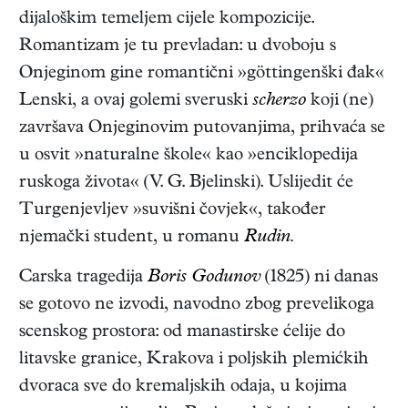
dijaloškim temeljem cijele kompozicije.
Romantizam je tu prevladan: u dvoboju s
Onjeginom gine romantični »göttingenški đak«
Lenski, a ovaj golemi sveruski
scherzo
koji (ne)
završava Onjeginovim putovanjima, prihvaća se
u osvit »naturalne škole« kao »enciklopedija
ruskoga života« (V. G. Bjelinski). Uslijedit će
Turgenjevljev »suvišni čovjek«, također
njemački student, u romanu
Rudin.
Carska tragedija
Boris Godunov
(1825) ni danas
se gotovo ne izvodi, navodno zbog prevelikoga
scenskog prostora: od manastirske ćelije do
litavske granice, Krakova i poljskih plemićkih
dvoraca sve do kremaljskih odaja, u kojima