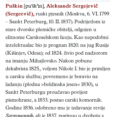
Puškin
[pu'šk’in],
Aleksandr Sergejevič
(Sergeevič),
ruski
pjesnik
(
Moskva
,
6. VI. 1799
–
Sankt Peterburg
,
10. II. 1837
). Podrijetlom iz
stare dvorske plemićke obitelji, odgojen u
elitnome Carskoselskom liceju. Kao nepodobni
intelektualac bio je prognan 1820. na jug Rusije
(Kišinjev, Odesa); od 1824. živio pod nadzorom
na imanju Mihajlovsko. Nakon pobune
dekabrista 1825., voljom Nikole I. bio je primljen
u carsku službu; povremeno je boravio na
ladanju (plodna »boldinska jesen« 1830), u
Sankt Peterburgu proučavao povijest
pismohrane, a 1833. postao carski komornik.
Godine 1836. odobreno mu je izdavanje revije
Sovremennik,
ali je 1837. poginuo u dvoboju s