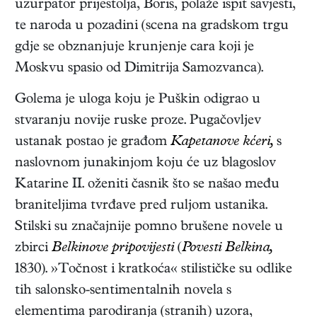
uzurpator prijestolja, Boris, polaže ispit savjesti,
te naroda u pozadini (scena na gradskom trgu
gdje se obznanjuje krunjenje cara koji je
Moskvu spasio od Dimitrija Samozvanca).
Golema je uloga koju je Puškin odigrao u
stvaranju novije ruske proze. Pugačovljev
ustanak postao je građom
Kapetanove kćeri,
s
naslovnom junakinjom koju će uz blagoslov
Katarine II. oženiti časnik što se našao među
braniteljima tvrđave pred ruljom ustanika.
Stilski su značajnije pomno brušene novele u
zbirci
Belkinove pripovijesti
(
Povesti Belkina,
1830)
. »Točnost i kratkoća« stilističke su odlike
tih salonsko-sentimentalnih novela s
elementima parodiranja (stranih) uzora,