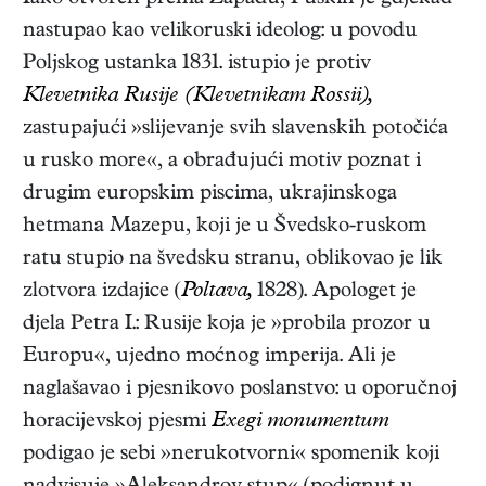
nastupao kao velikoruski ideolog: u povodu
Poljskog ustanka 1831. istupio je protiv
Klevetnika Rusije (Klevetnikam Rossii),
zastupajući »slijevanje svih slavenskih potočića
u rusko more«, a obrađujući motiv poznat i
drugim europskim piscima, ukrajinskoga
hetmana Mazepu, koji je u Švedsko-ruskom
ratu stupio na švedsku stranu, oblikovao je lik
zlotvora izdajice (
Poltava,
1828
). Apologet je
djela Petra I.: Rusije koja je »probila prozor u
Europu«, ujedno moćnog imperija. Ali je
naglašavao i pjesnikovo poslanstvo: u oporučnoj
horacijevskoj pjesmi
Exegi monumentum
podigao je sebi »nerukotvorni« spomenik koji