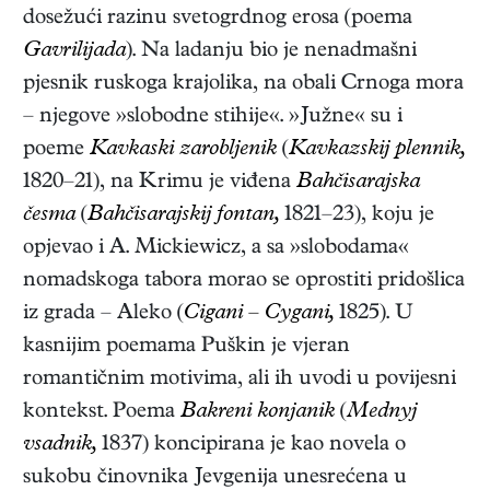
dosežući razinu svetogrdnog erosa (poema
Gavrilijada
). Na ladanju bio je nenadmašni
pjesnik ruskoga krajolika, na obali Crnoga mora
– njegove »slobodne stihije«. »Južne« su i
poeme
Kavkaski zarobljenik
(
Kavkazskij plennik,
1820–21)
, na Krimu je viđena
Bahčisarajska
česma
(
Bahčisarajskij fontan,
1821–23)
, koju je
opjevao i A. Mickiewicz, a sa »slobodama«
nomadskoga tabora morao se oprostiti pridošlica
iz grada – Aleko (
Cigani – Cygani,
1825
). U
kasnijim poemama Puškin je vjeran
romantičnim motivima, ali ih uvodi u povijesni
kontekst. Poema
Bakreni konjanik
(
Mednyj
vsadnik,
1837)
koncipirana je kao novela o
sukobu činovnika Jevgenija unesrećena u