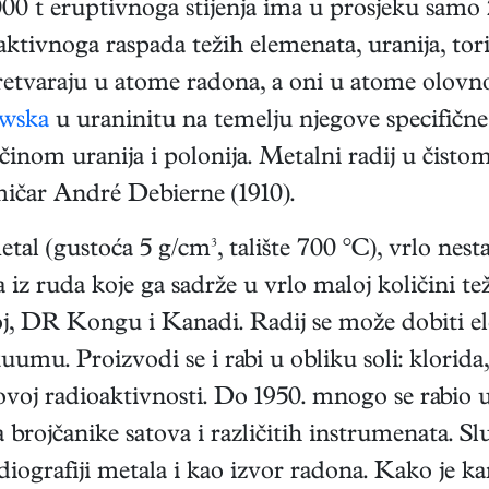
000 t eruptivnoga stijenja ima u prosjeku samo 
aktivnoga raspada težih elemenata, uranija, tori
pretvaraju u atome radona, a oni u atome olov
owska
u uraninitu na temelju njegove specifične
nom uranija i polonija. Metalni radij u čistom
ičar André Debierne (1910).
metal (gustoća 5 g/cm³, talište 700 °C), vrlo nest
a iz ruda koje ga sadrže u vrlo maloj količini te
, DR Kongu i Kanadi. Radij se može dobiti ele
mu. Proizvodi se i rabi u obliku soli: klorida,
ovoj radioaktivnosti. Do 1950. mnogo se rabio u 
brojčanike satova i različitih instrumenata. Sl
diografiji metala i kao izvor radona. Kako je 