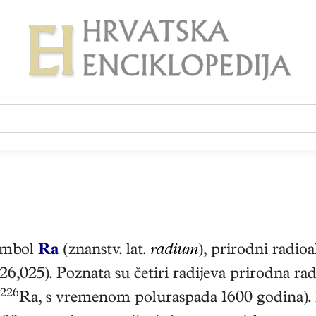
simbol
Ra
(znanstv. lat.
radium
), prirodni radio
26,025). Poznata su četiri radijeva prirodna r
226
Ra, s vremenom poluraspada 1600 godina). R