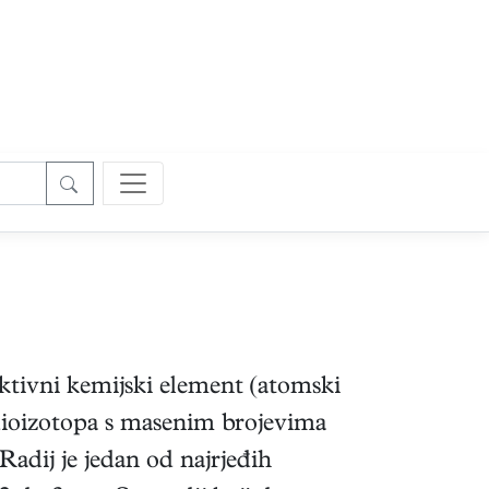
aktivni kemijski element (atomski
adioizotopa s masenim brojevima
adij je jedan od najrjeđih