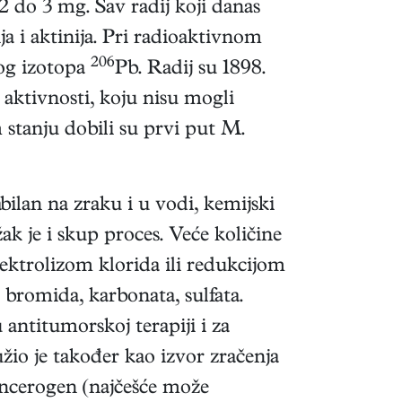
2 do 3 mg. Sav radij koji danas
ja i aktinija. Pri radioaktivnom
206
nog izotopa
Pb. Radij su 1898.
 aktivnosti, koju nisu mogli
 stanju dobili su prvi put M.
abilan na zraku i u vodi, kemijski
žak je i skup proces. Veće količine
ktrolizom klorida ili redukcijom
 bromida, karbonata, sulfata.
antitumorskoj terapiji i za
užio je također kao izvor zračenja
kancerogen (najčešće može