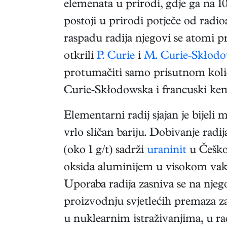
elemenata u prirodi, gdje ga na 1
postoji u prirodi potječe od radio
raspadu radija njegovi se atomi 
otkrili
P. Curie
i
M. Curie-Skłod
protumačiti samo prisutnom količi
Curie-Skłodowska i francuski kem
Elementarni radij sjajan je bijeli 
vrlo sličan bariju. Dobivanje radij
(oko 1 g/t) sadrži
uraninit
u Češkoj
oksida aluminijem u visokom vakuu
Uporaba radija zasniva se na njeg
proizvodnju svjetlećih premaza za 
u nuklearnim istraživanjima, u ra