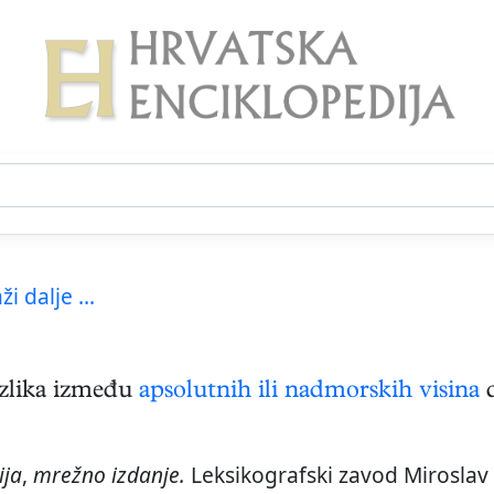
ži dalje ...
azlika između
apsolutnih ili nadmorskih visina
d
ija
,
mrežno izdanje.
Leksikografski zavod Miroslav 