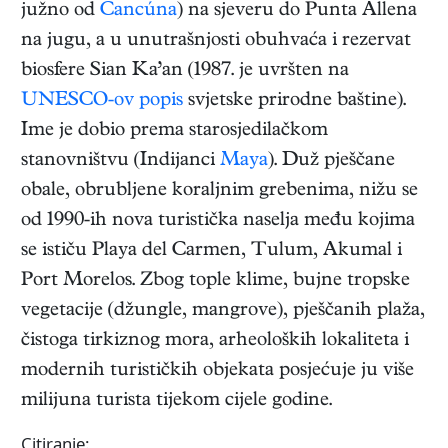
južno od
Cancúna
) na sjeveru do Punta Allena
na jugu, a u unutrašnjosti obuhvaća i rezervat
biosfere Sian Ka’an (1987. je uvršten na
UNESCO-ov popis
svjetske prirodne baštine).
Ime je dobio prema starosjedilačkom
stanovništvu (Indijanci
Maya
). Duž pješčane
obale, obrubljene koraljnim grebenima, nižu se
od 1990-ih nova turistička naselja među kojima
se ističu Playa del Carmen, Tulum, Akumal i
Port Morelos. Zbog tople klime, bujne tropske
vegetacije (džungle, mangrove), pješčanih plaža,
čistoga tirkiznog mora, arheoloških lokaliteta i
modernih turističkih objekata posjećuje ju više
milijuna turista tijekom cijele godine.
Citiranje: