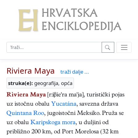
Riviera Maya
traži dalje ...
struka(e):
geografija, opća
Riviera Maya
[r:iβie'ra ma'ja], turistički pojas
uz istočnu obalu
Yucatána
, savezna država
Quintana Roo
, jugoistočni Meksiko. Pruža se
uz obalu
Karipskoga mora
, u duljini od
približno 200 km, od Port Morelosa (32 km