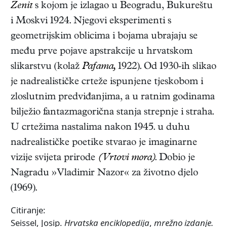
Zenit
s kojom je izlagao u Beogradu, Bukureštu
i Moskvi 1924. Njegovi eksperimenti s
geometrijskim oblicima i bojama ubrajaju se
među prve pojave apstrakcije u hrvatskom
slikarstvu (kolaž
Pafama,
1922). Od 1930-ih slikao
je nadrealističke crteže ispunjene tjeskobom i
zloslutnim predviđanjima, a u ratnim godinama
bilježio fantazmagorična stanja strepnje i straha.
U crtežima nastalima nakon 1945. u duhu
nadrealističke poetike stvarao je imaginarne
vizije svijeta prirode
(Vrtovi mora)
. Dobio je
Nagradu »Vladimir Nazor« za životno djelo
(1969).
Citiranje:
Seissel, Josip.
Hrvatska enciklopedija
,
mrežno izdanje.