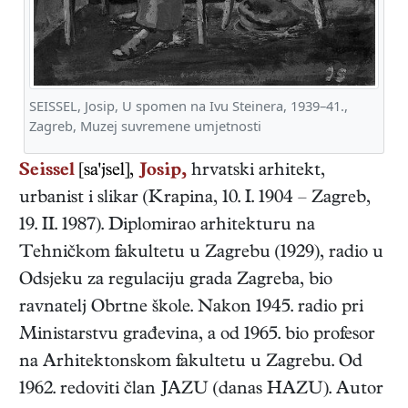
SEISSEL, Josip, U spomen na Ivu Steinera, 1939–41.,
Zagreb, Muzej suvremene umjetnosti
Seissel
[sa'jsel],
Josip,
hrvatski
arhitekt,
urbanist i slikar
(
Krapina
,
10. I. 1904
–
Zagreb
,
19. II. 1987
). Diplomirao arhitekturu na
Tehničkom fakultetu u Zagrebu (1929), radio u
Odsjeku za regulaciju grada Zagreba, bio
ravnatelj Obrtne škole. Nakon 1945. radio pri
Ministarstvu građevina, a od 1965. bio profesor
na Arhitektonskom fakultetu u Zagrebu. Od
1962. redoviti član JAZU (danas HAZU). Autor