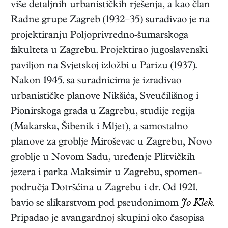
više detaljnih urbanističkih rješenja, a kao član
Radne grupe Zagreb (1932–35) surađivao je na
projektiranju Poljoprivredno-šumarskoga
fakulteta u Zagrebu. Projektirao jugoslavenski
paviljon na Svjetskoj izložbi u Parizu (1937).
Nakon 1945. sa suradnicima je izrađivao
urbanističke planove Nikšića, Sveučilišnog i
Pionirskoga grada u Zagrebu, studije regija
(Makarska, Šibenik i Mljet), a samostalno
planove za groblje Miroševac u Zagrebu, Novo
groblje u Novom Sadu, uređenje Plitvičkih
jezera i parka Maksimir u Zagrebu, spomen-
područja Dotršćina u Zagrebu i dr. Od 1921.
bavio se slikarstvom pod pseudonimom
Jo Klek.
Pripadao je avangardnoj skupini oko časopisa