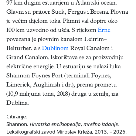
97 km dugim estuarijem u Atlantski ocean.
Glavni su pritoci: Suck, Fergus i Brosna. Plovna
je većim dijelom toka. Plimni val dopire oko
100 km uzvodno od ušća. S rijekom
Erne
povezana je plovnim kanalom Leitrim–
Belturbet, a s
Dublinom
Royal Canalom i
Grand Canalom. Iskorištava se za proizvodnju
električne energije. U estuariju se nalazi luka
Shannon Foynes Port (terminali Foynes,
Limerick, Aughinish i dr.), prema prometu
(10,9 milijuna tona, 2018) druga u zemlji, iza
Dublina.
Citiranje:
Shannon.
Hrvatska enciklopedija
,
mrežno izdanje.
Leksikografski zavod Miroslav Krleža, 2013. – 2026.