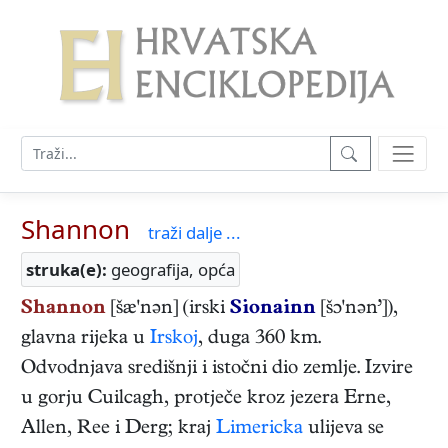
Shannon
traži dalje ...
struka(e):
geografija, opća
Shannon
[šæ'nən] (irski
Sionainn
[šɔ'nən’]),
glavna rijeka u
Irskoj
, duga 360 km.
Odvodnjava središnji i istočni dio zemlje. Izvire
u gorju Cuilcagh, protječe kroz jezera Erne,
Allen, Ree i Derg; kraj
Limericka
ulijeva se