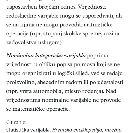
uspostavljen brojčani odnos. Vrijednosti
redoslijedne varijable mogu se uspoređivati, ali
se na njima ne mogu provoditi aritmetičke
operacije (npr. stupanj školske spreme, razina
zadovoljstva uslugom).
Nominalna kategorička varijabla
poprima
vrijednosti u obliku popisa pojmova koji se ne
mogu organizirati u logički slijed, već se redaju
proizvoljno, abecednim redom ili po učestalosti
(npr. vrsta automobila, mjesto rođenja). Nad
vrijednostima nominalne varijable ne provode
se matematičke operacije.
Citiranje:
statistička varijabla.
Hrvatska enciklopedija
,
mrežno