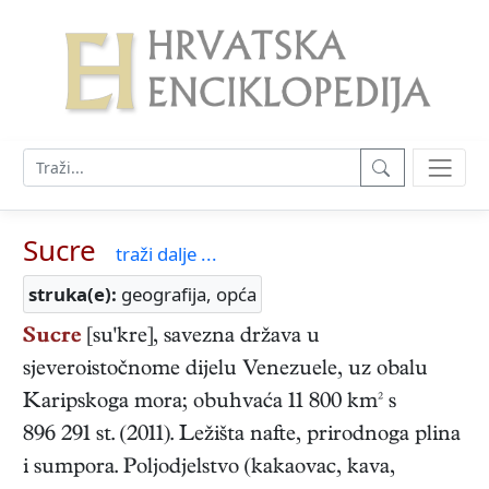
Sucre
traži dalje ...
struka(e):
geografija, opća
Sucre
[su'kre], savezna država u
sjeveroistočnome dijelu Venezuele, uz obalu
Karipskoga mora; obuhvaća 11 800 km² s
896 291 st. (2011). Ležišta nafte, prirodnoga plina
i sumpora. Poljodjelstvo (kakaovac, kava,