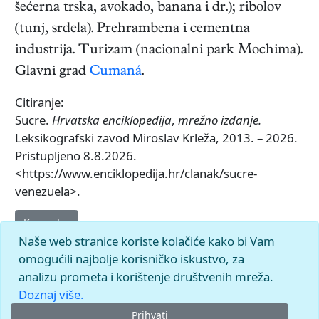
šećerna trska, avokado, banana i dr.); ribolov
(tunj, srdela). Prehrambena i cementna
industrija. Turizam (nacionalni park Mochima).
Glavni grad
Cumaná
.
Citiranje:
Sucre.
Hrvatska enciklopedija
,
mrežno izdanje.
Leksikografski zavod Miroslav Krleža, 2013. – 2026.
Pristupljeno 8.8.2026.
<https://www.enciklopedija.hr/clanak/sucre-
venezuela>.
Komentar
Naše web stranice koriste kolačiće kako bi Vam
omogućili najbolje korisničko iskustvo, za
analizu prometa i korištenje društvenih mreža.
Doznaj više.
Prihvati