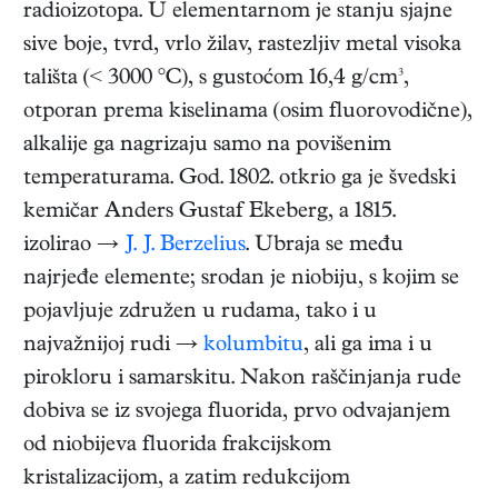
radioizotopa. U elementarnom je stanju sjajne
sive boje, tvrd, vrlo žilav, rastezljiv metal visoka
tališta (< 3000 °C), s gustoćom 16,4 g/cm³,
otporan prema kiselinama (osim fluorovodične),
alkalije ga nagrizaju samo na povišenim
temperaturama. God. 1802. otkrio ga je švedski
kemičar Anders Gustaf Ekeberg, a 1815.
izolirao →
J. J. Berzelius
. Ubraja se među
najrjeđe elemente; srodan je niobiju, s kojim se
pojavljuje združen u rudama, tako i u
najvažnijoj rudi →
kolumbitu
, ali ga ima i u
pirokloru i samarskitu. Nakon raščinjanja rude
dobiva se iz svojega fluorida, prvo odvajanjem
od niobijeva fluorida frakcijskom
kristalizacijom, a zatim redukcijom