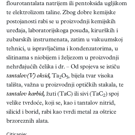
flourotantalata natrijem ili pentoksida ugljikom
te elektrolizom taline. Zbog dobre kemijske
postojanosti rabi se u proizvodnji kemijskih
uređaja, laboratorijskoga posuđa, kirurških i
zubarskih instrumenata, zatim u vakuumskoj
tehnici, u ispravljačima i kondenzatorima, u
slitinama s niobijem i željezom u proizvodnji
nehrđajućih čelika i dr. – Od spojeva se ističu
tantalov(V) oksid,
Ta
O
, bijela tvar visoka
2
5
tališta, važna u proizvodnji optičkih stakala, te
tantalov karbid,
žuti (TaC) ili sivi (TaC
) spoj
2
velike tvrdoće, koji se, kao i tantalov nitrid,
silicid i borid, rabi kao tvrdi metal za oštrice
brzoreznih alata.
Citiranje: