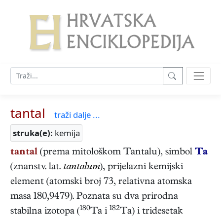
tantal
traži dalje ...
struka(e):
kemija
tantal
(prema mitološkom Tantalu), simbol
Ta
(znanstv. lat.
tantalum
),
prijelazni
kemijski
element (atomski broj 73, relativna atomska
masa 180,9479). Poznata su dva prirodna
180
182
stabilna izotopa (
Ta i
Ta) i tridesetak