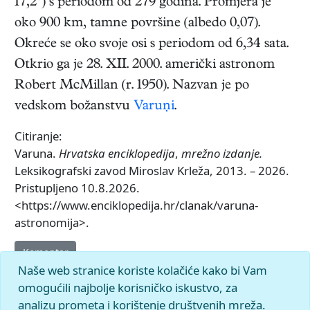
17,2°) s periodom od 279 godina. Promjera je
oko 900 km, tamne površine (albedo 0,07).
Okreće se oko svoje osi s periodom od 6,34 sata.
Otkrio ga je 28. XII. 2000. američki astronom
Robert McMillan (r. 1950). Nazvan je po
vedskom božanstvu
Varuṇi
.
Citiranje:
Varuna.
Hrvatska enciklopedija
,
mrežno izdanje.
Leksikografski zavod Miroslav Krleža, 2013. – 2026.
Pristupljeno 10.8.2026.
<https://www.enciklopedija.hr/clanak/varuna-
astronomija>.
Komentar
Naše web stranice koriste kolačiće kako bi Vam
omogućili najbolje korisničko iskustvo, za
analizu prometa i korištenje društvenih mreža.