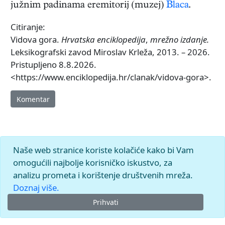
južnim padinama eremitorij (muzej)
Blaca
.
Citiranje:
Vidova gora.
Hrvatska enciklopedija
,
mrežno izdanje.
Leksikografski zavod Miroslav Krleža, 2013. – 2026.
Pristupljeno 8.8.2026.
<https://www.enciklopedija.hr/clanak/vidova-gora>.
Komentar
Naše web stranice koriste kolačiće kako bi Vam
omogućili najbolje korisničko iskustvo, za
analizu prometa i korištenje društvenih mreža.
Doznaj više.
Prihvati
© 2026.
Leksikografski zavod
Miroslav Krleža