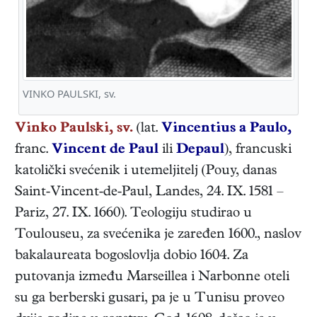
VINKO PAULSKI, sv.
Vinko Paulski, sv.
(lat.
Vincentius a Paulo,
franc.
Vincent de Paul
ili
Depaul
),
francuski
katolički svećenik i utemeljitelj
(
Pouy, danas
Saint-Vincent-de-Paul, Landes
,
24. IX. 1581
–
Pariz
,
27. IX. 1660
). Teologiju studirao u
Toulouseu, za svećenika je zaređen 1600., naslov
bakalaureata bogoslovlja dobio 1604. Za
putovanja između Marseillea i Narbonne oteli
su ga berberski gusari, pa je u Tunisu proveo