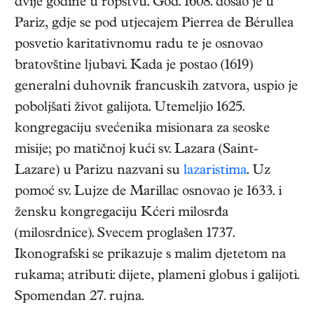
dvije godine u ropstvu. God. 1608. došao je u
Pariz, gdje se pod utjecajem Pierrea de Bérullea
posvetio karitativnomu radu te je osnovao
bratovštine ljubavi. Kada je postao (1619)
generalni duhovnik francuskih zatvora, uspio je
poboljšati život galijota. Utemeljio 1625.
kongregaciju svećenika misionara za seoske
misije; po matičnoj kući sv. Lazara (Saint-
Lazare) u Parizu nazvani su
lazaristima
. Uz
pomoć sv. Lujze de Marillac osnovao je 1633. i
žensku kongregaciju Kćeri milosrđa
(milosrdnice). Svecem proglašen 1737.
Ikonografski se prikazuje s malim djetetom na
rukama; atributi: dijete, plameni globus i galijoti.
Spomendan 27. rujna.