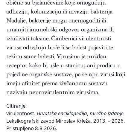
obično su bjelančevine koje omogućuju
adheziju, kolonizaciju ili invaziju bakterija.
Nadalje, bakterije mogu onemogućiti ili
umanjiti imunološki odgovor organizma ili
izlučivati toksine. Čimbenici virulentnosti
virusa određuju hoće li se bolest pojaviti te
težinu same bolesti. Virusima je nuždan
receptor kako bi ušle u stanicu; oni prodiru u
pojedine organske sustave, pa se npr. virusi koji
imaju afinitet prema živčanomu sustavu
nazivaju neurovirulentnim virusima.
Citiranje:
virulentnost.
Hrvatska enciklopedija
,
mrežno izdanje.
Leksikografski zavod Miroslav Krleža, 2013. – 2026.
Pristupljeno 8.8.2026.