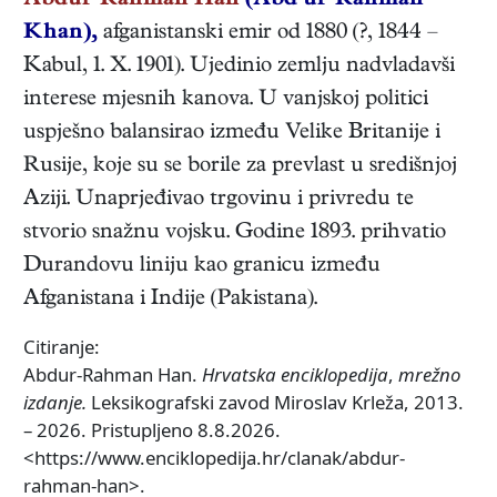
Abdur-Rahman Han
(Abd ur-Rahman
Khan),
afganistanski
emir od 1880
(
?
,
1844
–
Kabul
,
1. X. 1901
). Ujedinio zemlju nadvladavši
interese mjesnih kanova. U vanjskoj politici
uspješno balansirao između Velike Britanije i
Rusije, koje su se borile za prevlast u središnjoj
Aziji. Unaprjeđivao trgovinu i privredu te
stvorio snažnu vojsku. Godine 1893. prihvatio
Durandovu liniju kao granicu između
Afganistana i Indije (Pakistana).
Citiranje:
Abdur-Rahman Han.
Hrvatska enciklopedija
,
mrežno
izdanje.
Leksikografski zavod Miroslav Krleža, 2013.
– 2026. Pristupljeno 8.8.2026.
<https://www.enciklopedija.hr/clanak/abdur-
rahman-han>.