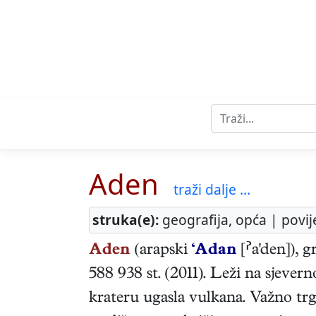
Aden
traži dalje ...
struka(e):
geografija, opća | povij
Aden
(arapski
‘Adan
[a'den]), 
588 938 st. (2011). Leži na sjever
krateru ugasla vulkana. Važno t