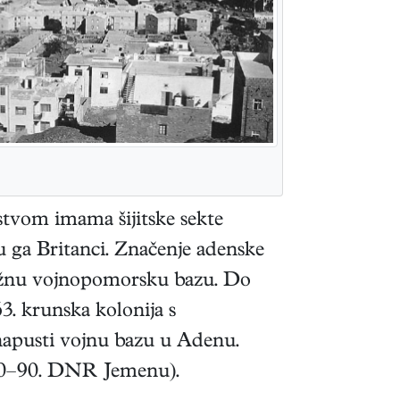
stvom imama šijitske sekte
su ga Britanci. Značenje adenske
 važnu vojnopomorsku bazu. Do
3. krunska kolonija s
napusti vojnu bazu u Adenu.
970–90. DNR Jemenu).