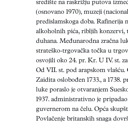
središte na raskrižju putova izmeđ
(osnovano 1970), muzeji (nacional
predislamskoga doba. Rafinerija n
alkoholnih pića, ribljih konzervi, 
duhana. Međunarodna zračna luk
strateško-trgovačka točka u trgov
osvojili oko 24. pr. Kr. U IV. st. za
Od VII. st. pod arapskom vlašću.
Zaidita oslobođen 1733., a 1738. 
luke poraslo je otvaranjem Suesk
1937. administrativno je pripadao
guvernerom na čelu. Opća skupšti
Povlačenje britanskih snaga dov