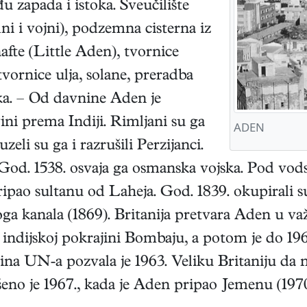
u zapada i istoka. Sveučilište
ni i vojni), podzemna cisterna iz
afte (Little Aden), tvornice
tvornice ulja, solane, preradba
a. – Od davnine Aden je
ini prema Indiji. Rimljani su ga
ADEN
uzeli su ga i razrušili Perzijanci.
 God. 1538. osvaja ga osmanska vojska. Pod vod
pripao sultanu od Laheja. God. 1839. okupirali 
oga kanala (1869). Britanija pretvara Aden u
 indijskoj pokrajini Bombaju, a potom je do 196
na UN-a pozvala je 1963. Veliku Britaniju da 
ršeno je 1967., kada je Aden pripao Jemenu (1