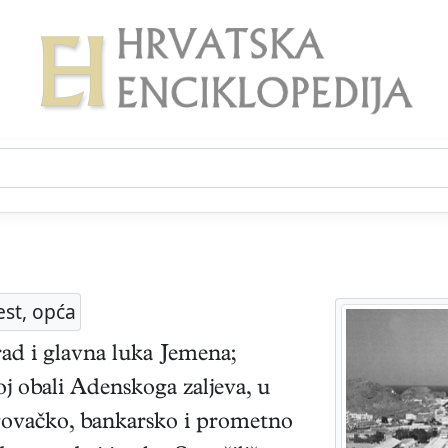
est, opća
grad i glavna luka Jemena;
noj obali Adenskoga zaljeva, u
rgovačko, bankarsko i prometno