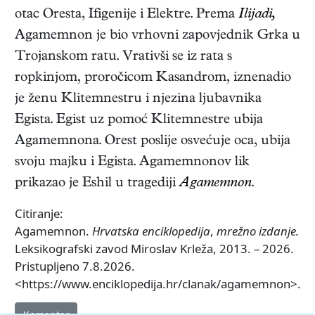
otac Oresta, Ifigenije i Elektre. Prema
Ilijadi,
Agamemnon je bio vrhovni zapovjednik Grka u
Trojanskom ratu. Vrativši se iz rata s
ropkinjom, proročicom Kasandrom, iznenadio
je ženu Klitemnestru i njezina ljubavnika
Egista. Egist uz pomoć Klitemnestre ubija
Agamemnona. Orest poslije osvećuje oca, ubija
svoju majku i Egista. Agamemnonov lik
prikazao je Eshil u tragediji
Agamemnon
.
Citiranje:
Agamemnon.
Hrvatska enciklopedija
,
mrežno izdanje.
Leksikografski zavod Miroslav Krleža, 2013. – 2026.
Pristupljeno 7.8.2026.
<https://www.enciklopedija.hr/clanak/agamemnon>.
Komentar