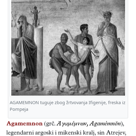
AGAMEMNON tuguje zbog žrtvovanja Ifigenije, freska iz
Pompeja
Agamemnon
(grč.
Ἀγαμέμνων, Agamémnōn
),
legendarni
argoski i mikenski kralj
, sin Atrejev,