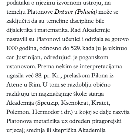
podataka o njezinu izvornom ustroju, na
temelju Platonove
Države (Politeía)
može se
zaključiti da su temeljne discipline bile
dijalektika i matematika. Rad Akademije
nastavili su Platonovi učenici i održala se gotovo
1000 godina, odnosno do 529. kada ju je ukinuo
car Justinijan, određujući je poganskom
ustanovom. Prema nekim se interpretacijama
ugasila već 88. pr. Kr., prelaskom Filona iz
Atene u Rim. U tom se razdoblju obično
razlikuju tri najznačajnije škole: starija
Akademija (Speuzip, Ksenokrat, Kratet,
Polemon, Hermodor i dr.) u kojoj se dalje razvija
Platonova metafizika uz određen pitagorejski
utjecaj; srednja ili skeptička Akademija