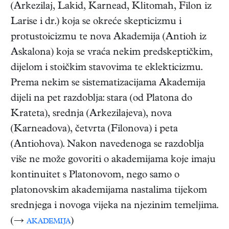
(Arkezilaj, Lakid, Karnead, Klitomah, Filon iz
Larise i dr.) koja se okreće skepticizmu i
protustoicizmu te nova Akademija (Antioh iz
Askalona) koja se vraća nekim predskeptičkim,
dijelom i stoičkim stavovima te eklekticizmu.
Prema nekim se sistematizacijama Akademija
dijeli na pet razdoblja: stara (od Platona do
Krateta), srednja (Arkezilajeva), nova
(Karneadova), četvrta (Filonova) i peta
(Antiohova). Nakon navedenoga se razdoblja
više ne može govoriti o akademijama koje imaju
kontinuitet s Platonovom, nego samo o
platonovskim akademijama nastalima tijekom
srednjega i novoga vijeka na njezinim temeljima.
(→
akademija
)