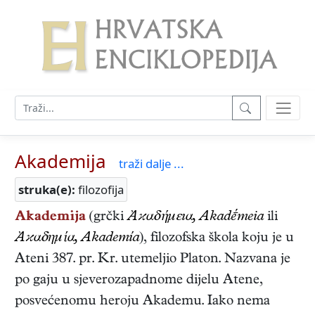
Akademija
traži dalje ...
struka(e):
filozofija
Akademija
(grčki
Ἀϰαδήμεıα, Akadḗmeia
ili
Ἀϰαδημία, Akademía
), filozofska škola koju je u
Ateni 387. pr. Kr. utemeljio Platon. Nazvana je
po gaju u sjeverozapadnome dijelu Atene,
posvećenomu heroju Akademu. Iako nema