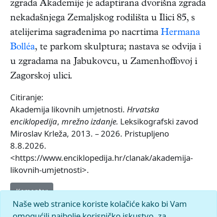
zgrada Akademije je adaptirana dvorišna zgrada
nekadašnjega Zemaljskog rodilišta u Ilici 85, s
atelijerima sagrađenima po nacrtima
Hermana
Bolléa
, te parkom skulptura; nastava se odvija i
u zgradama na Jabukovcu, u Zamenhoffovoj i
Zagorskoj ulici.
Citiranje:
Akademija likovnih umjetnosti.
Hrvatska
enciklopedija
,
mrežno izdanje.
Leksikografski zavod
Miroslav Krleža, 2013. – 2026. Pristupljeno
8.8.2026.
<https://www.enciklopedija.hr/clanak/akademija-
likovnih-umjetnosti>.
Komentar
Naše web stranice koriste kolačiće kako bi Vam
omogućili najbolje korisničko iskustvo, za