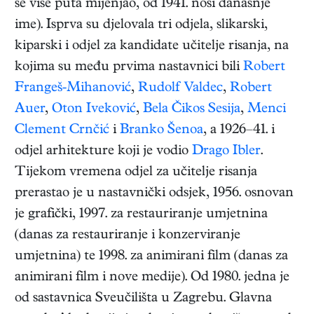
se više puta mijenjao, od 1941. nosi današnje
ime). Isprva su djelovala tri odjela, slikarski,
kiparski i odjel za kandidate učitelje risanja, na
kojima su među prvima nastavnici bili
Robert
Frangeš-Mihanović
,
Rudolf Valdec
,
Robert
Auer
,
Oton Iveković
,
Bela Čikos Sesija
,
Menci
Clement Crnčić
i
Branko Šenoa
, a 1926–41. i
odjel arhitekture koji je vodio
Drago Ibler
.
Tijekom vremena odjel za učitelje risanja
prerastao je u nastavnički odsjek, 1956. osnovan
je grafički, 1997. za restauriranje umjetnina
(danas za restauriranje i konzerviranje
umjetnina) te 1998. za animirani film (danas za
animirani film i nove medije). Od 1980. jedna je
od sastavnica Sveučilišta u Zagrebu. Glavna