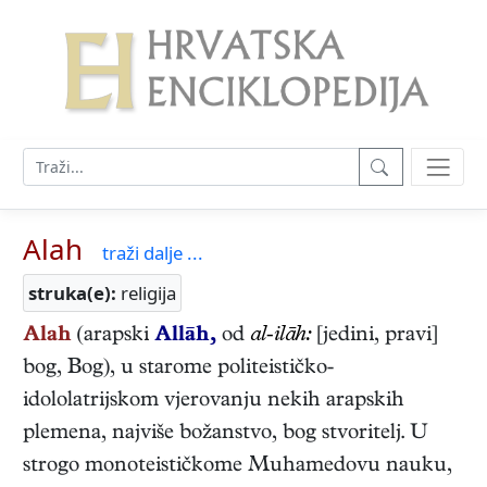
Alah
traži dalje ...
struka(e):
religija
Alah
(arapski
Allāh,
od
al-ilāh:
[jedini, pravi]
bog, Bog), u starome politeističko-
idololatrijskom vjerovanju nekih arapskih
plemena, najviše božanstvo, bog stvoritelj. U
strogo monoteističkome Muhamedovu nauku,