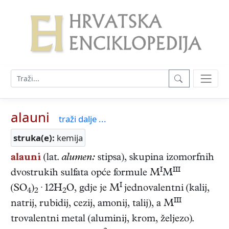
alauni
traži dalje ...
struka(e):
kemija
alauni
(lat.
alumen:
stipsa), skupina izomorfnih
I
III
dvostrukih sulfata opće formule M
M
I
(SO
)
· 12H
O, gdje je M
jednovalentni (kalij,
4
2
2
III
natrij, rubidij, cezij, amonij, talij), a M
trovalentni metal (aluminij, krom, željezo).