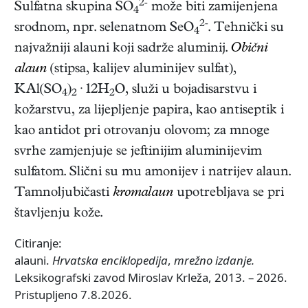
2-
Sulfatna skupina SO
može biti zamijenjena
4
2-
srodnom, npr. selenatnom SeO
. Tehnički su
4
najvažniji alauni koji sadrže aluminij.
Obični
alaun
(stipsa, kalijev aluminijev sulfat),
KAl(SO
)
· 12H
O, služi u bojadisarstvu i
4
2
2
kožarstvu, za lijepljenje papira, kao antiseptik i
kao antidot pri otrovanju olovom; za mnoge
svrhe zamjenjuje se jeftinijim aluminijevim
sulfatom. Slični su mu amonijev i natrijev alaun.
Tamnoljubičasti
kromalaun
upotrebljava se pri
štavljenju kože.
Citiranje:
alauni.
Hrvatska enciklopedija
,
mrežno izdanje.
Leksikografski zavod Miroslav Krleža, 2013. – 2026.
Pristupljeno 7.8.2026.