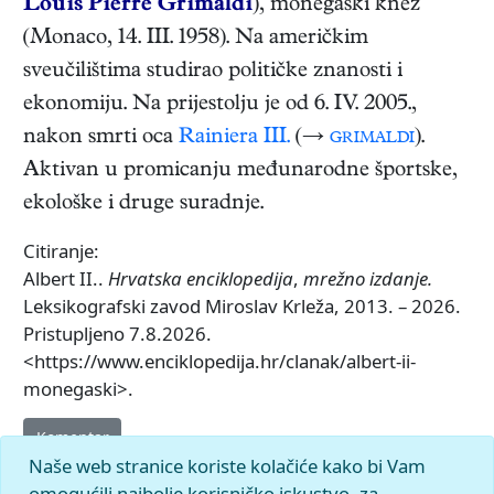
Louis Pierre Grimaldi
),
monegaški knez
(
Monaco
,
14. III. 1958
). Na američkim
sveučilištima studirao političke znanosti i
ekonomiju. Na prijestolju je od 6. IV. 2005.,
nakon smrti oca
Rainiera III.
(→
grimaldi
).
Aktivan u promicanju međunarodne športske,
ekološke i druge suradnje.
Citiranje:
Albert II..
Hrvatska enciklopedija
,
mrežno izdanje.
Leksikografski zavod Miroslav Krleža, 2013. – 2026.
Pristupljeno 7.8.2026.
<https://www.enciklopedija.hr/clanak/albert-ii-
monegaski>.
Komentar
Naše web stranice koriste kolačiće kako bi Vam
omogućili najbolje korisničko iskustvo, za