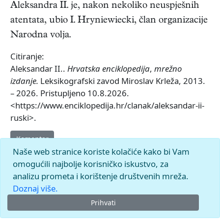
Aleksandra II. je, nakon nekoliko neuspješnih
atentata, ubio I. Hryniewiecki, član organizacije
Narodna volja.
Citiranje:
Aleksandar II..
Hrvatska enciklopedija
,
mrežno
izdanje.
Leksikografski zavod Miroslav Krleža, 2013.
– 2026. Pristupljeno 10.8.2026.
<https://www.enciklopedija.hr/clanak/aleksandar-ii-
ruski>.
Komentar
Naše web stranice koriste kolačiće kako bi Vam
omogućili najbolje korisničko iskustvo, za
analizu prometa i korištenje društvenih mreža.
Doznaj više.
Prihvati
© 2026.
Leksikografski zavod
Miroslav Krleža