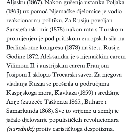
Aljasku (1867). Nakon gušenja ustanka Poljaka
(1863) uz pomoć Njemačke djelomice je vodio
reakcionarnu politiku. Za Rusiju povoljan
Sanstefanski mir (1878) nakon rata s Turskom
promijenjen je pod pritiskom europskih sila na
Berlinskome kongresu (1878) na štetu Rusije.
Godine 1872. Aleksandar je s njemačkim carem
Vilimom II. i austrijskim carem Franjom
Josipom I. sklopio Trocarski savez. Za njegova
vladanja Rusija se proširila u područjima
Kaspijskoga mora, Kavkaza (1859) i središnje
Azije (zauzeće Taškenta 1865., Buhare i
Samarkanda 1868). Sve to vrijeme u zemlji je
jačalo djelovanje populističkih revolucionara
(narodniki)
protiv carističkoga despotizma.