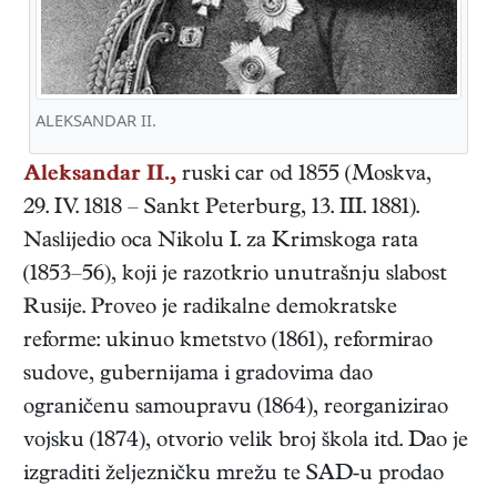
ALEKSANDAR II.
Aleksandar II.,
ruski
car
od 1855 (
Moskva
,
29. IV. 1818
–
Sankt Peterburg
,
13. III. 1881
).
Naslijedio oca Nikolu I. za Krimskoga rata
(1853–56), koji je razotkrio unutrašnju slabost
Rusije. Proveo je radikalne demokratske
reforme: ukinuo kmetstvo (1861), reformirao
sudove, gubernijama i gradovima dao
ograničenu samoupravu (1864), reorganizirao
vojsku (1874), otvorio velik broj škola itd. Dao je
izgraditi željezničku mrežu te SAD-u prodao