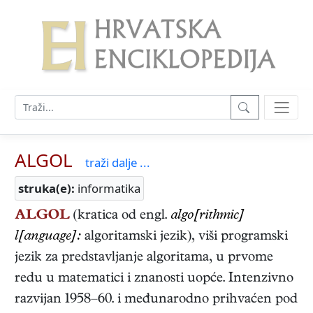
ALGOL
traži dalje ...
struka(e):
informatika
ALGOL
(kratica od engl.
algo[rithmic]
l[anguage]:
algoritamski jezik), viši programski
jezik za predstavljanje algoritama, u prvome
redu u matematici i znanosti uopće. Intenzivno
razvijan 1958–60. i međunarodno prihvaćen pod