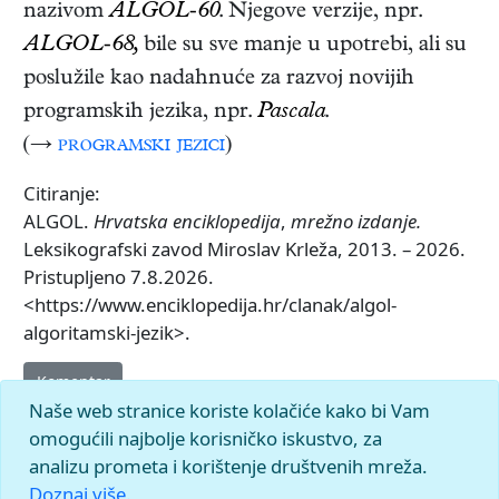
nazivom
ALGOL-60
. Njegove verzije, npr.
ALGOL-68,
bile su sve manje u upotrebi, ali su
poslužile kao nadahnuće za razvoj novijih
programskih jezika, npr.
Pascala
.
(→
programski jezici
)
Citiranje:
ALGOL.
Hrvatska enciklopedija
,
mrežno izdanje.
Leksikografski zavod Miroslav Krleža, 2013. – 2026.
Pristupljeno 7.8.2026.
<https://www.enciklopedija.hr/clanak/algol-
algoritamski-jezik>.
Komentar
Naše web stranice koriste kolačiće kako bi Vam
omogućili najbolje korisničko iskustvo, za
analizu prometa i korištenje društvenih mreža.
Doznaj više.