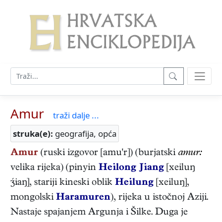
Amur
traži dalje ...
struka(e):
geografija, opća
Amur
(ruski izgovor [amu'r]) (burjatski
amur:
velika rijeka) (pinyin
Heilong Jiang
[xeiluŋ
iaŋ], stariji kineski oblik
Heilung
[xeiluŋ],
mongolski
Haramuren
), rijeka u istočnoj Aziji.
Nastaje spajanjem Argunja i Šilke. Duga je