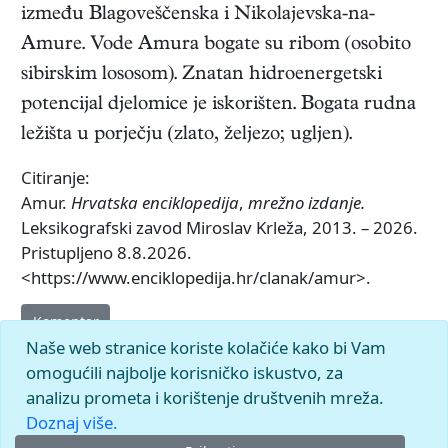
između Blagoveščenska i Nikolajevska-na-
Amure. Vode Amura bogate su ribom (osobito
sibirskim lososom). Znatan hidroenergetski
potencijal djelomice je iskorišten. Bogata rudna
ležišta u porječju (zlato, željezo; ugljen).
Citiranje:
Amur.
Hrvatska enciklopedija
,
mrežno izdanje.
Leksikografski zavod Miroslav Krleža, 2013. – 2026.
Pristupljeno 8.8.2026.
<https://www.enciklopedija.hr/clanak/amur>.
Komentar
Naše web stranice koriste kolačiće kako bi Vam
omogućili najbolje korisničko iskustvo, za
analizu prometa i korištenje društvenih mreža.
Doznaj više.