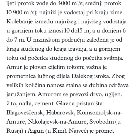
ljeti protok vode do 4000 m³/s; srednji protok
10 900 m³/s); najniži je vodostaj pri kraju zime.
Kolebanje između najnižeg i najvišeg vodostaja
u gornjem toku iznosi 10 do15 m, a u donjem 6
do 7 m. U nizinskom području zaleđena je od
kraja studenog do kraja travnja, a u gornjem
toku od početka studenog do početka svibnja.
Amur je plovan cijelim tokom; važna je
prometnica južnog dijela Dalekog istoka. Zbog
velikih količina nanosa stalna se dubina održava
jaružanjem. Amurom se prevozi drvo, ugljen,
žito, nafta, cement. Glavna pristaništa:
Blagoveščensk, Habarovsk, Komsomoljsk-na-
Amure, Nikolajevsk-na-Amure, Svobodni (u
Rusiji) i Aigun (u Kini). Najveći je promet