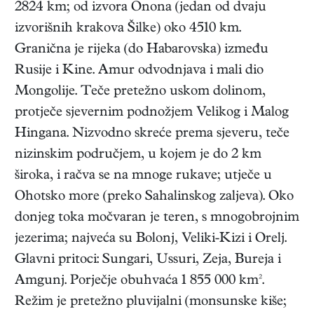
2824 km; od izvora Onona (jedan od dvaju
izvorišnih krakova Šilke) oko 4510 km.
Granična je rijeka (do Habarovska) između
Rusije i Kine. Amur odvodnjava i mali dio
Mongolije. Teče pretežno uskom dolinom,
protječe sjevernim podnožjem Velikog i Malog
Hingana. Nizvodno skreće prema sjeveru, teče
nizinskim područjem, u kojem je do 2 km
široka, i račva se na mnoge rukave; utječe u
Ohotsko more (preko Sahalinskog zaljeva). Oko
donjeg toka močvaran je teren, s mnogobrojnim
jezerima; najveća su Bolonj, Veliki-Kizi i Orelj.
Glavni pritoci: Sungari, Ussuri, Zeja, Bureja i
Amgunj. Porječje obuhvaća 1 855 000 km².
Režim je pretežno pluvijalni (monsunske kiše;