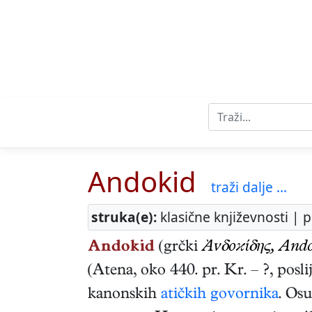
Andokid
traži dalje ...
struka(e):
klasične književnosti | p
Andokid
(grčki
Ἀνδοϰίδης, Ando
(
Atena
,
oko 440. pr. Kr.
–
?
,
posli
kanonskih
atičkih govornika
. Osu