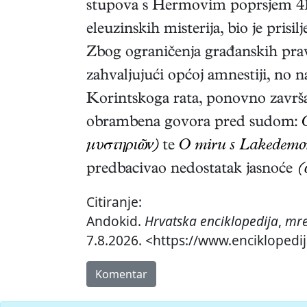
stupova s Hermovim poprsjem 415.
eleuzinskih misterija, bio je pris
Zbog ograničenja građanskih prav
zahvaljujući općoj amnestiji, no 
Korintskoga rata, ponovno završ
obrambena govora pred sudom:
μυστηριῶν)
te
O miru s Lakedemo
predbacivao nedostatak jasnoće
(
Citiranje:
Andokid.
Hrvatska enciklopedija
,
mre
7.8.2026. <https://www.enciklopedi
Komentar