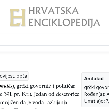
ovijest, opća
Andokid
kídēs
),
grčki
govornik i političar
grčki govorn
Rođen(a): A
je 391. pr. Kr.
). Jedan od desetorice
Umr(la)o: ?,
mnjičen da je vođa razbijanja