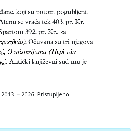
rađane, koji su potom pogubljeni.
tenu se vraća tek 403. pr. Kr.
Spartom 392. pr. Kr., za
πρεσβεία)
. Očuvana su tri njegova
υ), O misterijama (Περὶ τῶν
ης)
. Antički književni sud mu je
 2013. – 2026. Pristupljeno