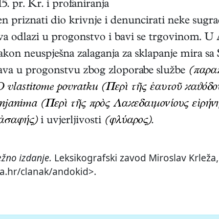
 pr. Kr. i profaniranja
iljen priznati dio krivnje i denuncirati neke sug
a odlazi u progonstvo i bavi se trgovinom. U A
nakon neuspješna zalaganja za sklapanje mira sa 
ava u progonstvu zbog zloporabe službe
(παρα
O vlastitome povratku (Περὶ τῆς ἑαυτοῦ ϰαϑόδο
njanima (Περὶ τῆς πρὸς Λαϰεδαιμονίους εἰρήν
ἀσαφής)
i uvjerljivosti
(φλύαρος)
.
žno izdanje.
Leksikografski zavod Miroslav Krleža,
ja.hr/clanak/andokid>.