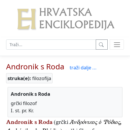
Andronik s Roda
traži dalje ...
struka(e):
filozofija
Andronik s Roda
grčki filozof
I. st. pr. Kr.
Andronik s Roda
(grčki
Ἀνδρόνıϰος ὁ ‘Ρόδıος,