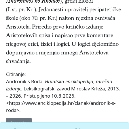
Andrónikos ho Rhódios
),
grčki
filozof
(
I. st. pr. Kr.
). Jedanaesti upravitelj peripatetičke
škole (oko 70. pr. Kr.) nakon njezina osnivača
Aristotela. Priredio prvo kritičko izdanje
Aristotelovih spisa i napisao prve komentare
njegovoj etici, fizici i logici. U logici djelomično
dopunjavao i mijenjao mnoga Aristotelova
shvaćanja.
Citiranje:
Andronik s Roda.
Hrvatska enciklopedija
,
mrežno
izdanje.
Leksikografski zavod Miroslav Krleža, 2013.
– 2026. Pristupljeno 10.8.2026.
<https://www.enciklopedija.hr/clanak/andronik-s-
roda>.
Komentar