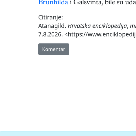
Brunhilda
i Galsvinta, bile su ud
Citiranje:
Atanagild.
Hrvatska enciklopedija
,
mr
7.8.2026. <https://www.enciklopedij
Komentar