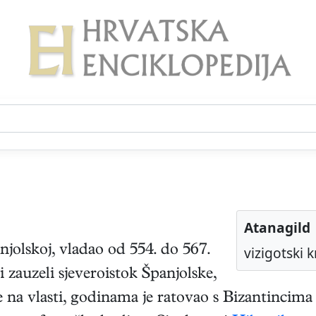
Atanagild
njolskoj
, vladao od 554. do 567.
vizigotski k
 zauzeli sjeveroistok Španjolske,
e na vlasti, godinama je ratovao s Bizantincima