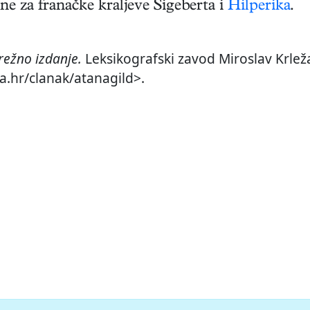
ane za franačke kraljeve Sigeberta i
Hilperika
.
ežno izdanje.
Leksikografski zavod Miroslav Krleža
a.hr/clanak/atanagild>.