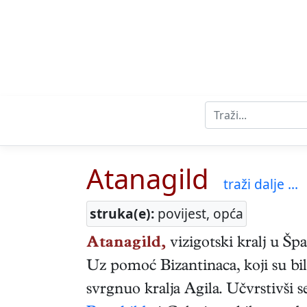
Atanagild
traži dalje ...
struka(e):
povijest, opća
Atanagild,
vizigotski
kralj u Špa
Uz pomoć Bizantinaca, koji su bili
svrgnuo kralja Agila. Učvrstivši s