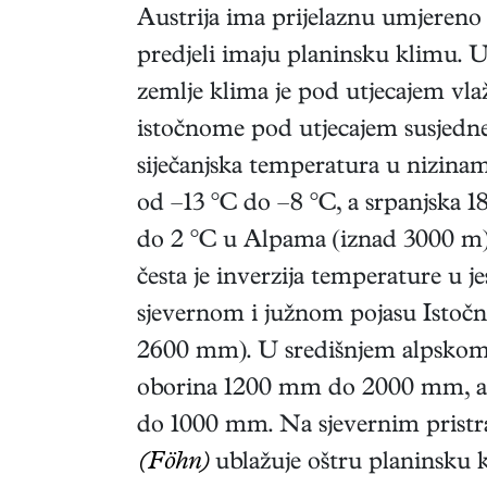
Austrija ima prijelaznu umjereno
predjeli imaju planinsku klimu. 
zemlje klima je pod utjecajem vla
istočnome pod utjecajem susjedne
siječanjska temperatura u nizina
od –13 °C do –8 °C, a srpanjska 18
do 2 °C u Alpama (iznad 3000 m)
česta je inverzija temperature u je
sjevernom i južnom pojasu Istoč
2600 mm). U središnjem alpskom p
oborina 1200 mm do 2000 mm, a
do 1000 mm. Na sjevernim pristra
(Föhn)
ublažuje oštru planinsku 