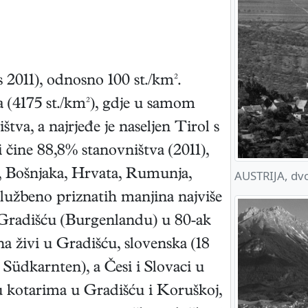
s 2011), odnosno 100 st./km².
a (4175 st./km²), gdje u samom
va, a najrjeđe je naseljen Tirol s
i čine 88,8% stanovništva (2011),
a, Bošnjaka, Hrvata, Rumunja,
AUSTRIJA, dvo
službeno priznatih manjina najviše
u Gradišću (Burgenlandu) u 80-ak
a živi u Gradišću, slovenska (18
Südkarnten), a Česi i Slovaci u
 u kotarima u Gradišću i Koruškoj,