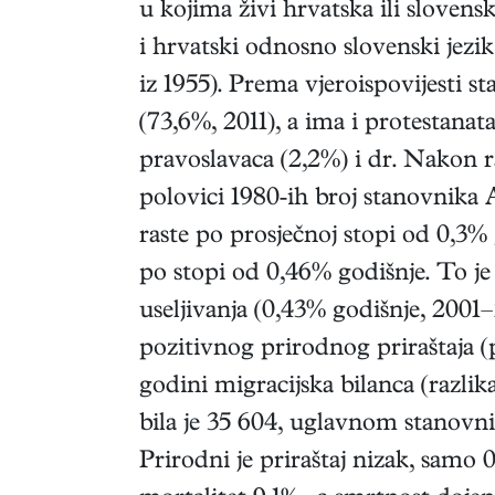
u kojima živi hrvatska ili slovens
i hrvatski odnosno slovenski jezi
iz 1955). Prema vjeroispovijesti s
(73,6%, 2011), a ima i protestanat
pravoslavaca (2,2%) i dr. Nakon r
polovici 1980-ih broj stanovnika 
raste po prosječnoj stopi od 0,3% 
po stopi od 0,46% godišnje. To je
useljivanja (0,43% godišnje, 2001–
pozitivnog prirodnog priraštaja (
godini migracijska bilanca (razlika
bila je 35 604, uglavnom stanovn
Prirodni je priraštaj nizak, samo 0