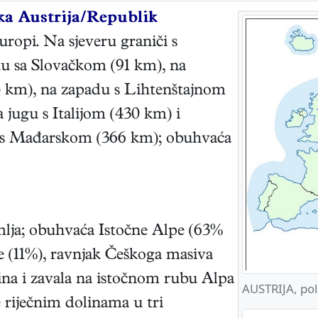
ka Austrija/Republik
ropi. Na sjeveru graniči s
ku sa Slovačkom (91 km), na
 km), na zapadu s Lihtenštajnom
 jugu s Italijom (430 km) i
u s Mađarskom (366 km); obuhvaća
emlja; obuhvaća Istočne Alpe (63%
e (11%), ravnjak Češkoga masiva
lina i zavala na istočnom rubu Alpa
AUSTRIJA, pol
e riječnim dolinama u tri