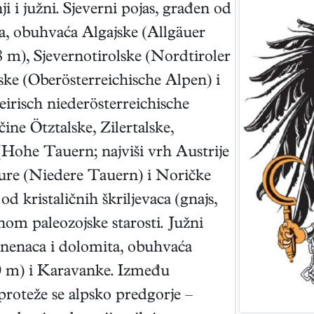
ji i južni. Sjeverni pojas, građen od
a, obuhvaća Algajske (Allgäuer
8 m), Sjevernotirolske (Nordtiroler
ske (Oberösterreichische Alpen) i
eirisch niederösterreichische
čine Ötztalske, Zilertalske,
Hohe Tauern; najviši vrh Austrije
re (Niedere Tauern) i Noričke
d kristaličnih škriljevaca (gnajs,
avnom paleozojske starosti. Južni
pnenaca i dolomita, obuhvaća
 m) i Karavanke. Između
proteže se alpsko predgorje –