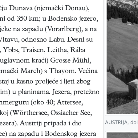
čju Dunava (njemački Donau),
jini od 350 km; u Bodensko jezero,
jeke na zapadu (Vorarlberg), a na
 Vltavu, odnosno Labu. Desni su
 Ybbs, Traisen, Leitha, Rába
 (uglavnom kraći) Grosse Mühl,
emački March) s Thayom. Većina
taj u kasno proljeće i ljeti zbog
ežim) u planinama. Jezera, pretežno
kammergutu (oko 40; Attersee,
koj (Wörthersee, Ossiacher See,
AUSTRIJA, dol
zera). Austriji pripada i dio
ee) na zapadu i Bodenskog jezera