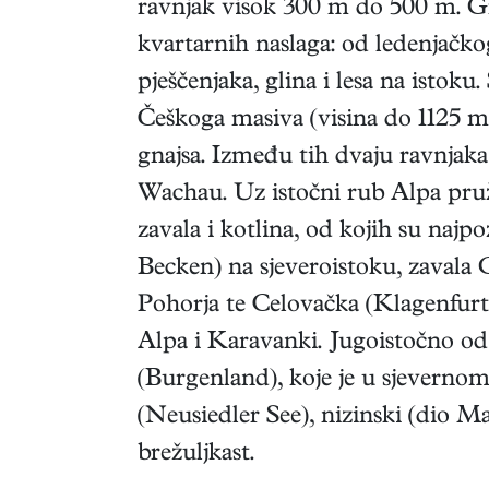
ravnjak visok 300 m do 500 m. Gra
kvartarnih naslaga: od ledenjačko
pješčenjaka, glina i lesa na istok
Češkoga masiva (visina do 1125 m),
gnajsa. Između tih dvaju ravnjak
Wachau. Uz istočni rub Alpa pruža
zavala i kotlina, od kojih su najp
Becken) na sjeveroistoku, zavala 
Pohorja te Celovačka (Klagenfurt
Alpa i Karavanki. Jugoistočno od
(Burgenland), koje je u sjevernom
(Neusiedler See), nizinski (dio M
brežuljkast.