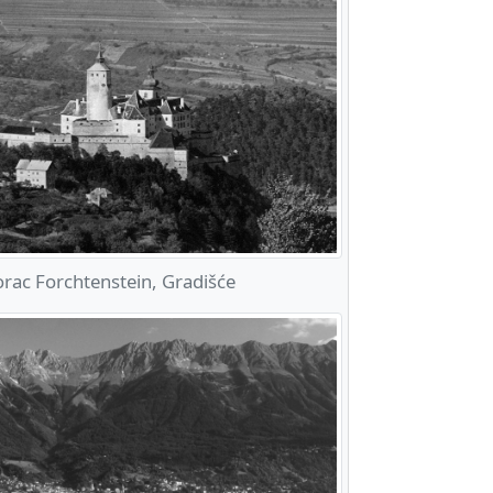
rac Forchtenstein, Gradišće