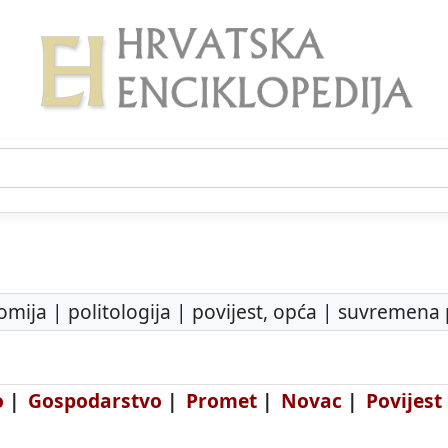
mija | politologija | povijest, opća | suvremena po
o
|
Gospodarstvo
|
Promet
|
Novac
|
Povijest