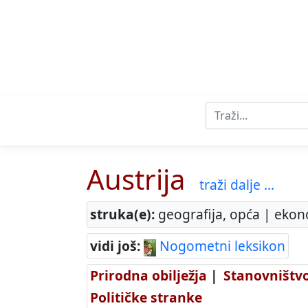
Austrija
traži dalje ...
struka(e):
geografija, opća | ekono
vidi još:
Nogometni leksikon
Prirodna obilježja
|
Stanovništv
Političke stranke