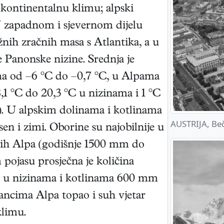
 kontinentalnu klimu; alpski
U zapadnom i sjevernom dijelu
žnih zračnih masa s Atlantika, a u
 Panonske nizine. Srednja je
ma od –6 °C do –0,7 °C, u Alpama
,1 °C do 20,3 °C u nizinama i 1 °C
. U alpskim dolinama i kotlinama
AUSTRIJA, Be
sen i zimi. Oborine su najobilnije u
nih Alpa (godišnje 1500 mm do
ojasu prosječna je količina
 u nizinama i kotlinama 600 mm
ncima Alpa topao i suh vjetar
klimu.