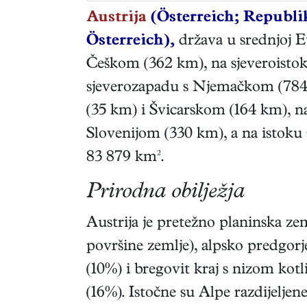
Austrija
(Österreich; Republi
Österreich),
država u srednjoj Eu
Češkom (362 km), na sjeveroisto
sjeverozapadu s Njemačkom (784
(35 km) i Švicarskom (164 km), na
Slovenijom (330 km), a na istok
83 879 km².
Prirodna obilježja
Austrija je pretežno planinska z
površine zemlje), alpsko predgorj
(10%) i bregovit kraj s nizom kot
(16%). Istočne su Alpe razdijeljen