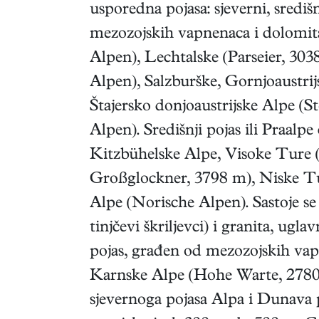
usporedna pojasa: sjeverni, središn
mezozojskih vapnenaca i dolomit
Alpen), Lechtalske (Parseier, 303
Alpen), Salzburške, Gornjoaustrij
Štajersko donjoaustrijske Alpe (St
Alpen). Središnji pojas ili Praalpe 
Kitzbühelske Alpe, Visoke Ture (
Großglockner, 3798 m), Niske Tu
Alpe (Norische Alpen). Sastoje se o
tinjčevi škriljevci) i granita, ugl
pojas, građen od mezozojskih va
Karnske Alpe (Hohe Warte, 2780
sjevernoga pojasa Alpa i Dunava 