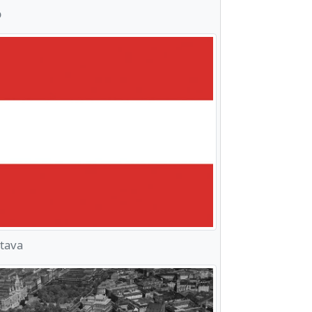
b
stava