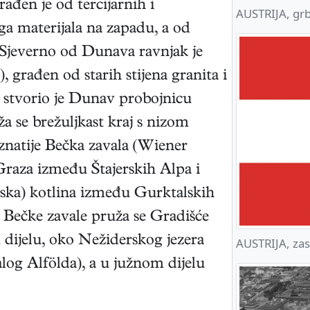
đen je od tercijarnih i
AUSTRIJA, gr
ga materijala na zapadu, a od
u. Sjeverno od Dunava ravnjak je
 građen od starih stijena granita i
a stvorio je Dunav probojnicu
 se brežuljkast kraj s nizom
oznatije Bečka zavala (Wiener
Graza između Štajerskih Alpa i
ska) kotlina između Gurktalskih
 Bečke zavale pruža se Gradišće
 dijelu, oko Nežiderskog jezera
AUSTRIJA, za
alog Alfölda), a u južnom dijelu