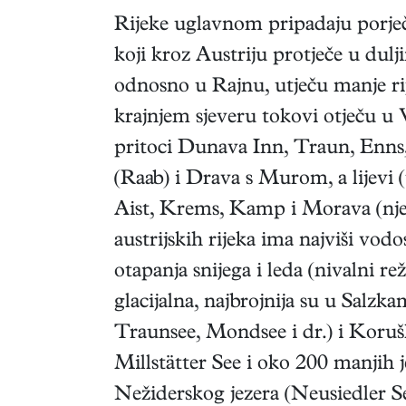
Rijeke uglavnom pripadaju porje
koji kroz Austriju protječe u dul
odnosno u Rajnu, utječu manje ri
krajnjem sjeveru tokovi otječu u
pritoci Dunava Inn, Traun, Enns,
(Raab) i Drava s Murom, a lijevi
Aist, Krems, Kamp i Morava (nj
austrijskih rijeka ima najviši vodos
otapanja snijega i leda (nivalni r
glacijalna, najbrojnija su u Salz
Traunsee, Mondsee i dr.) i Koruš
Millstätter See i oko 200 manjih je
Nežiderskog jezera (Neusiedler S