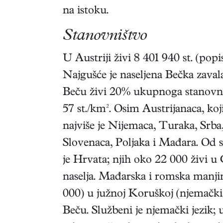
na istoku.
Stanovništvo
U Austriji živi 8 401 940 st. (popi
Najgušće je naseljena Bečka zaval
Beču živi 20% ukupnoga stanovništ
57 st./km². Osim Austrijanaca, koj
najviše je Nijemaca, Turaka, Srb
Slovenaca, Poljaka i Mađara. Od 
je Hrvata; njih oko 22 000 živi 
naselja. Mađarska i romska manjin
000) u južnoj Koruškoj (njemački 
Beču. Službeni je njemački jezik;