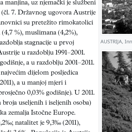
ka manjina, uz njemački je službeni
k (čl. 7. Državnog ugovora Austrije
tanovnici su pretežito rimokatolici
a (4,7 %), muslimana (4,2%),
AUSTRIJA, In
azdoblja stagnacije u prvoj
Austrije u razdoblju 1991–2001.
godišnje, a u razdoblju 2001–2011.
 najvećim dijelom posljedica
2011), a u manjoj mjeri i
prosječno 0,03% godišnje). U 2011.
 broja useljenih i iseljenih osoba)
ika zemalja Istočne Europe.
,2‰; natalitet je 9,3‰ (2011),