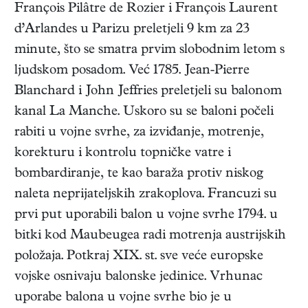
François Pilâtre de Rozier i François Laurent
d’Arlandes u Parizu preletjeli 9 km za 23
minute, što se smatra prvim slobodnim letom s
ljudskom posadom. Već 1785. Jean-Pierre
Blanchard i John Jeffries preletjeli su balonom
kanal La Manche. Uskoro su se baloni počeli
rabiti u vojne svrhe, za izviđanje, motrenje,
korekturu i kontrolu topničke vatre i
bombardiranje, te kao baraža protiv niskog
naleta neprijateljskih zrakoplova. Francuzi su
prvi put uporabili balon u vojne svrhe 1794. u
bitki kod Maubeugea radi motrenja austrijskih
položaja. Potkraj XIX. st. sve veće europske
vojske osnivaju balonske jedinice. Vrhunac
uporabe balona u vojne svrhe bio je u