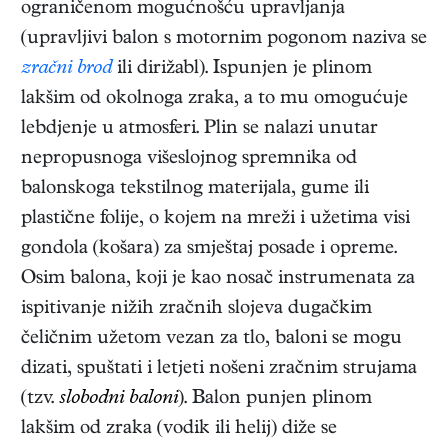
ograničenom mogućnošću upravljanja
(upravljivi balon s motornim pogonom naziva se
zračni brod
ili dirižabl). Ispunjen je plinom
lakšim od okolnoga zraka, a to mu omogućuje
lebdjenje u atmosferi. Plin se nalazi unutar
nepropusnoga višeslojnog spremnika od
balonskoga tekstilnog materijala, gume ili
plastične folije, o kojem na mreži i užetima visi
gondola (košara) za smještaj posade i opreme.
Osim balona, koji je kao nosač instrumenata za
ispitivanje nižih zračnih slojeva dugačkim
čeličnim užetom vezan za tlo, baloni se mogu
dizati, spuštati i letjeti nošeni zračnim strujama
(tzv.
slobodni baloni
). Balon punjen plinom
lakšim od zraka (vodik ili helij) diže se