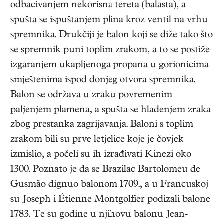
odbacivanjem nekorisna tereta (balasta), a
spušta se ispuštanjem plina kroz ventil na vrhu
spremnika. Drukčiji je balon koji se diže tako što
se spremnik puni toplim zrakom, a to se postiže
izgaranjem ukapljenoga propana u gorionicima
smještenima ispod donjeg otvora spremnika.
Balon se održava u zraku povremenim
paljenjem plamena, a spušta se hlađenjem zraka
zbog prestanka zagrijavanja. Baloni s toplim
zrakom bili su prve letjelice koje je čovjek
izmislio, a počeli su ih izrađivati Kinezi oko
1300. Poznato je da se Brazilac Bartolomeu de
Gusmão dignuo balonom 1709., a u Francuskoj
su Joseph i Étienne Montgolfier podizali balone
1783. Te su godine u njihovu balonu Jean-