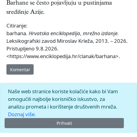
Barhane se često pojavljuju u pustinjama
središnje Azije.
Citiranje:
barhana.
Hrvatska enciklopedija
,
mrežno izdanje.
Leksikografski zavod Miroslav Krleža, 2013. – 2026.
Pristupljeno 9.8.2026.
<https://www.enciklopedija.hr/clanak/barhana>.
Komentar
Naše web stranice koriste kolačiće kako bi Vam
omogućili najbolje korisničko iskustvo, za
analizu prometa i korištenje društvenih mreža.
Doznaj više.
Prihvati
© 2026.
Leksikografski zavod
Miroslav Krleža