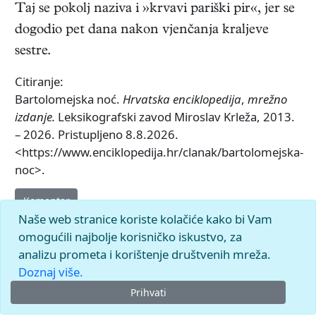
Taj se pokolj naziva i »krvavi pariški pir«, jer se
dogodio pet dana nakon vjenčanja kraljeve
sestre.
Citiranje:
Bartolomejska noć.
Hrvatska enciklopedija
,
mrežno
izdanje.
Leksikografski zavod Miroslav Krleža, 2013.
– 2026. Pristupljeno 8.8.2026.
<https://www.enciklopedija.hr/clanak/bartolomejska-
noc>.
Komentar
Naše web stranice koriste kolačiće kako bi Vam
omogućili najbolje korisničko iskustvo, za
analizu prometa i korištenje društvenih mreža.
Doznaj više.
Prihvati
© 2026.
Leksikografski zavod
Miroslav Krleža