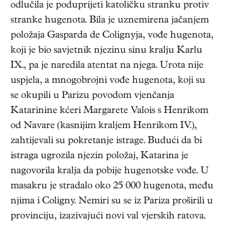
odlučila je poduprijeti katoličku stranku protiv
stranke hugenota. Bila je uznemirena jačanjem
položaja Gasparda de Colignyja, vođe hugenota,
koji je bio savjetnik njezinu sinu kralju Karlu
IX., pa je naredila atentat na njega. Urota nije
uspjela, a mnogobrojni vođe hugenota, koji su
se okupili u Parizu povodom vjenčanja
Katarinine kćeri Margarete Valois s Henrikom
od Navare (kasnijim kraljem Henrikom IV.),
zahtijevali su pokretanje istrage. Budući da bi
istraga ugrozila njezin položaj, Katarina je
nagovorila kralja da pobije hugenotske vođe. U
masakru je stradalo oko 25 000 hugenota, među
njima i Coligny. Nemiri su se iz Pariza proširili u
provinciju, izazivajući novi val vjerskih ratova.