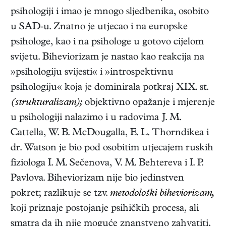
psihologiji i imao je mnogo sljedbenika, osobito
u SAD-u. Znatno je utjecao i na europske
psihologe, kao i na psihologe u gotovo cijelom
svijetu. Biheviorizam je nastao kao reakcija na
»psihologiju svijesti« i »introspektivnu
psihologiju« koja je dominirala potkraj XIX. st.
(strukturalizam);
objektivno opažanje i mjerenje
u psihologiji nalazimo i u radovima J. M.
Cattella, W. B. McDougalla, E. L. Thorndikea i
dr. Watson je bio pod osobitim utjecajem ruskih
fiziologa I. M. Sečenova, V. M. Behtereva i I. P.
Pavlova. Biheviorizam nije bio jedinstven
pokret; razlikuje se tzv.
metodološki biheviorizam,
koji priznaje postojanje psihičkih procesa, ali
smatra da ih nije moguće znanstveno zahvatiti,