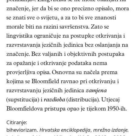
ponašanja«. Lingvistika se ne može oslanjati na
značenje, jer da bi se ono precizno opisalo, mora
se znati sve o svijetu, a za to bi sve znanosti
morale biti na razini savršenstva. Zato se
lingvistika ograničuje na postupke otkrivanja i
razvrstavanja jezičnih jedinica bez oslanjanja na
značenje. Bez valjanih i objektivnih postupaka
za opažanje i otkrivanje podataka nema
provjerljiva opisa. Osnovna su načela prema
kojima se Bloomfield ravnao pri otkrivanju i
razvrstavanju jezičnih jedinica
zamjena
(supstitucija) i
razdioba
(distribucija). Utjecaj
Bloomfieldova pristupa opao je tijekom 1950-ih.
Citiranje:
biheviorizam.
Hrvatska enciklopedija
,
mrežno izdanje.