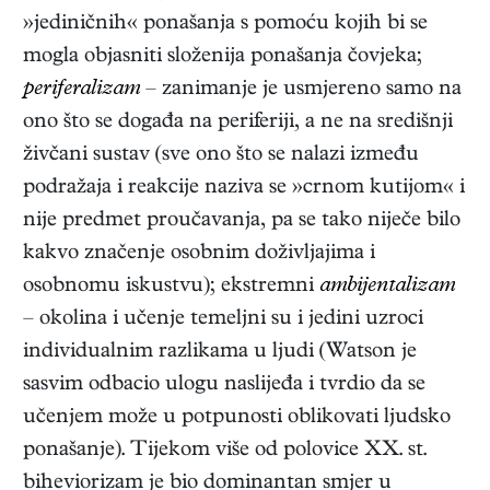
»jediničnih« ponašanja s pomoću kojih bi se
mogla objasniti složenija ponašanja čovjeka;
periferalizam
– zanimanje je usmjereno samo na
ono što se događa na periferiji, a ne na središnji
živčani sustav (sve ono što se nalazi između
podražaja i reakcije naziva se »crnom kutijom« i
nije predmet proučavanja, pa se tako niječe bilo
kakvo značenje osobnim doživljajima i
osobnomu iskustvu); ekstremni
ambijentalizam
– okolina i učenje temeljni su i jedini uzroci
individualnim razlikama u ljudi (Watson je
sasvim odbacio ulogu naslijeđa i tvrdio da se
učenjem može u potpunosti oblikovati ljudsko
ponašanje). Tijekom više od polovice XX. st.
biheviorizam je bio dominantan smjer u