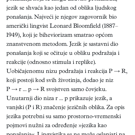
jezik se shvaća kao jedan od oblika ljudskog
ponašanja. Najveći je njegov zagovornik bio
američki lingvist Leonard Bloomfield (1887–
1949), koji je biheviorizam smatrao općom
znanstvenom metodom. Jezik je sastavni dio
ponašanja koji se očituje u obliku podražaja i
reakcije (odnosno stimula i replike).
Uobičajenomu nizu podražaja i reakcija P → R,
koji postoji kod svih životinja, dodao je niz
P → r … p → R svojstven samo čovjeku.
Unutarnji dio niza r … p prikazuje jezik, a
vanjski (P i R) značenje jezičnih oblika. Za opis
jezika potrebni su samo prostorno-vremenski
pojmovi nužni za određenje »jezika kao