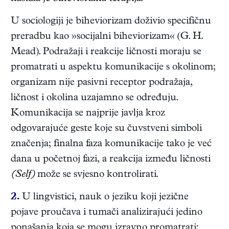
U sociologiji je biheviorizam doživio specifičnu
preradbu kao »socijalni biheviorizam« (G. H.
Mead). Podražaji i reakcije ličnosti moraju se
promatrati u aspektu komunikacije s okolinom;
organizam nije pasivni receptor podražaja,
ličnost i okolina uzajamno se određuju.
Komunikacija se najprije javlja kroz
odgovarajuće geste koje su čuvstveni simboli
značenja; finalna faza komunikacije tako je već
dana u početnoj fazi, a reakcija između ličnosti
(Self)
može se svjesno kontrolirati.
2.
U lingvistici, nauk o jeziku koji jezične
pojave proučava i tumači analizirajući jedino
ponašanja koja se mogu izravno promatrati;