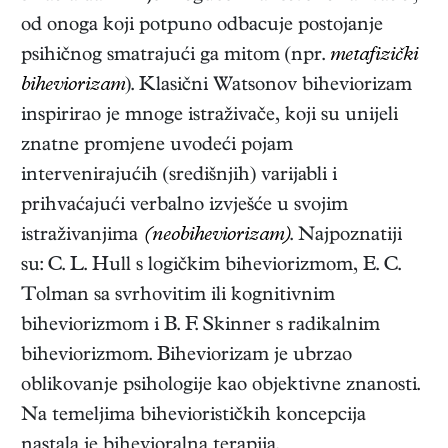
od onoga koji potpuno odbacuje postojanje
psihičnog smatrajući ga mitom (npr.
metafizički
biheviorizam
). Klasični Watsonov biheviorizam
inspirirao je mnoge istraživače, koji su unijeli
znatne promjene uvodeći pojam
intervenirajućih (središnjih) varijabli i
prihvaćajući verbalno izvješće u svojim
istraživanjima
(neobiheviorizam)
. Najpoznatiji
su: C. L. Hull s logičkim biheviorizmom, E. C.
Tolman sa svrhovitim ili kognitivnim
biheviorizmom i B. F. Skinner s radikalnim
biheviorizmom. Biheviorizam je ubrzao
oblikovanje psihologije kao objektivne znanosti.
Na temeljima biheviorističkih koncepcija
nastala je bihevioralna terapija.