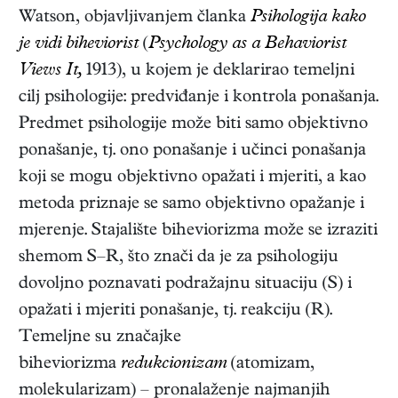
Watson, objavljivanjem članka
Psihologija kako
je vidi biheviorist
(
Psychology as a Behaviorist
Views It,
1913), u kojem je deklarirao temeljni
cilj psihologije: predviđanje i kontrola ponašanja.
Predmet psihologije može biti samo objektivno
ponašanje, tj. ono ponašanje i učinci ponašanja
koji se mogu objektivno opažati i mjeriti, a kao
metoda priznaje se samo objektivno opažanje i
mjerenje. Stajalište biheviorizma može se izraziti
shemom S–R, što znači da je za psihologiju
dovoljno poznavati podražajnu situaciju (S) i
opažati i mjeriti ponašanje, tj. reakciju (R).
Temeljne su značajke
biheviorizma
redukcionizam
(atomizam,
molekularizam) – pronalaženje najmanjih