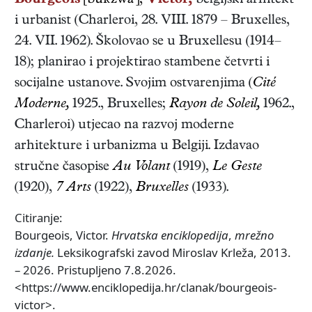
Bourgeois
[buʀžwa'],
Victor,
belgijski
arhitekt
i urbanist
(
Charleroi
,
28. VIII. 1879
–
Bruxelles
,
24. VII. 1962
). Školovao se u Bruxellesu (1914–
18); planirao i projektirao stambene četvrti i
socijalne ustanove. Svojim ostvarenjima (
Cité
Moderne,
1925., Bruxelles;
Rayon de Soleil,
1962.,
Charleroi) utjecao na razvoj moderne
arhitekture i urbanizma u Belgiji. Izdavao
stručne časopise
Au Volant
(1919),
Le Geste
(1920),
7 Arts
(1922),
Bruxelles
(1933).
Citiranje:
Bourgeois, Victor.
Hrvatska enciklopedija
,
mrežno
izdanje.
Leksikografski zavod Miroslav Krleža, 2013.
– 2026. Pristupljeno 7.8.2026.
<https://www.enciklopedija.hr/clanak/bourgeois-
victor>.