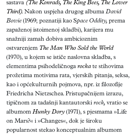
sastava
(The Konrads,
The King Bees,
The Lower
Third)
. Nakon uspjeha drugog albuma
David
Bowie
(1969; poznatiji kao S
pace Oddity,
prema
zapaženoj istoimenoj skladbi), karijera mu
snažniji zamah dobiva ambicioznim
ostvarenjem
The Man Who Sold the World
(1970), u kojem se ističe naslovna skladba, s
elementima psihodeličnoga
rocka
te stihovima
prožetima motivima rata, vjerskih pitanja, seksa,
kao i općekulturnih pojmova, npr. iz filozofije
Friedricha Nietzschea. Pristupačnijem izrazu,
tipičnom za tadašnji kantautorski
rock,
vratio se
albumom
Hunky Dory
(1971), s pjesmama »Life
on Mars?« i »Changes«, dok je široku
popularnost stekao konceptualnim albumom