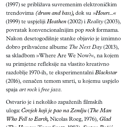
(1997) se približava suvremenim elektroničkim
trendovima
(drum and bass),
dok su
»
Hours...«
(1999) te uspjeliji
Heathen
(2002) i
Reality
(2003),
povratak konvencionalnijim pop
rock
formama.
Nakon desetogodišnje stanke objavio je iznimno
dobro prihvaćene albume
The Next Day
(2013),
sa skladbom »Where Are We Now?«, na kojem
su primjetne refleksije na vlastito kreativno
razdoblje 1970-ih, te eksperimentalni
Blackstar
(2016), označen temom smrti, u kojemu uspjelo
spaja
art rock
i
free jazz.
Ostvario je i nekoliko zapaženih filmskih
uloga:
Čovjek koji je pao na Zemlju
(
The Man
Who Fell to Earth,
Nicolas Roeg, 1976),
Glad