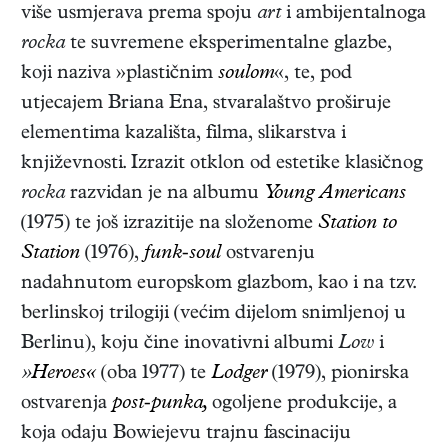
više usmjerava prema spoju
art
i ambijentalnoga
rocka
te suvremene eksperimentalne glazbe,
koji naziva »plastičnim
soulom
«, te, pod
utjecajem Briana Ena, stvaralaštvo proširuje
elementima kazališta, filma, slikarstva i
književnosti. Izrazit otklon od estetike klasičnog
rocka
razvidan je na albumu
Young Americans
(1975) te još izrazitije na složenome
Station to
Station
(1976),
funk-soul
ostvarenju
nadahnutom europskom glazbom, kao i na tzv.
berlinskoj trilogiji (većim dijelom snimljenoj u
Berlinu), koju čine inovativni albumi
Low
i
»
Heroes«
(oba 1977) te
Lodger
(1979), pionirska
ostvarenja
post-punka,
ogoljene produkcije, a
koja odaju Bowiejevu trajnu fascinaciju