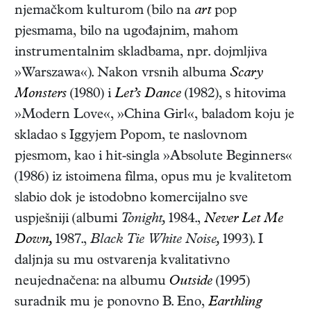
njemačkom kulturom (bilo na
art
pop
pjesmama, bilo na ugođajnim, mahom
instrumentalnim skladbama, npr. dojmljiva
»Warszawa«). Nakon vrsnih albuma
Scary
Monsters
(1980) i
Let’s Dance
(1982), s hitovima
»Modern Love«, »China Girl«, baladom koju je
skladao s Iggyjem Popom, te naslovnom
pjesmom, kao i hit-singla »
Absolute Beginners«
(1986) iz istoimena filma,
opus mu je kvalitetom
slabio dok je istodobno komercijalno sve
uspješniji (albumi
Tonight,
1984.,
Never
Let Me
Down,
1987.,
Black Tie White Noise,
1993). I
daljnja su mu ostvarenja kvalitativno
neujednačena: na albumu
Outside
(1995)
suradnik mu je ponovno B. Eno,
Earthling