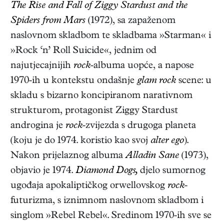
The Rise and Fall of Ziggy Stardust and the
Spiders from Mars
(1972), sa zapaženom
naslovnom skladbom te skladbama »Starman« i
»Rock ‘n’ Roll Suicide«, jednim od
najutjecajnijih
rock
-albuma uopće, a napose
1970-ih u kontekstu ondašnje
glam rock
scene: u
skladu s bizarno koncipiranom narativnom
strukturom, protagonist Ziggy Stardust
androgina je
rock
-zvijezda s drugoga planeta
(koju je do 1974. koristio kao svoj
alter ego
).
Nakon prijelaznog albuma
Alladin Sane
(1973),
objavio je 1974.
Diamond Dogs,
djelo sumornog
ugođaja apokaliptičkog orwellovskog
rock
-
futurizma, s iznimnom naslovnom skladbom i
singlom »Rebel Rebel«. Sredinom 1970-ih sve se