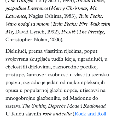
(
The Hunger,
Tony Scott, 1983),
Sretan Božić,
gospodine Lawrence
(
Merry Christmas, Mr.
Lawrence,
Nagisa Oshima, 1983),
Twin Peaks:
Vatro hodaj sa mnom
(
Twin Peaks: Fire Walk with
Me,
David Lynch, 1992),
Prestiž
(
The Prestige,
Christopher Nolan, 2006).
Djelujući, prema vlastitim riječima, poput
svojevrsna skupljača tuđih ideja, ugrađujući, u
cijelosti ili dijelovima, raznorodne poetike,
pristupe, žanrove i osobnosti u vlastitu scensku
pojavu, izgradio je jedan od najkompleksnijih
opusa u popularnoj glazbi uopće, utjecavši na
mnogobrojne glazbenike, od Madonne do
sastava
The Smiths, Depeche Mode
i
Radiohead
.
U Kuću slavnih
rock and rolla
(
Rock and Roll