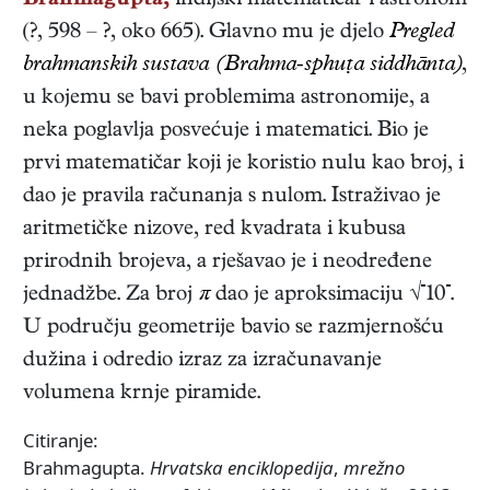
Brahmagupta,
indijski
matematičar i astronom
(
?
,
598
–
?
,
oko 665
). Glavno mu je djelo
Pregled
brahmanskih sustava (Brahma-sphuṭa siddhānta)
,
u kojemu se bavi problemima astronomije, a
neka poglavlja posvećuje i matematici. Bio je
prvi matematičar koji je koristio nulu kao broj, i
dao je pravila računanja s nulom. Istraživao je
aritmetičke nizove, red kvadrata i kubusa
prirodnih brojeva, a rješavao je i neodređene
jednadžbe. Za broj
π
dao je aproksimaciju
√
10
.
U području geometrije bavio se razmjernošću
dužina i odredio izraz za izračunavanje
volumena krnje piramide.
Citiranje:
Brahmagupta.
Hrvatska enciklopedija
,
mrežno