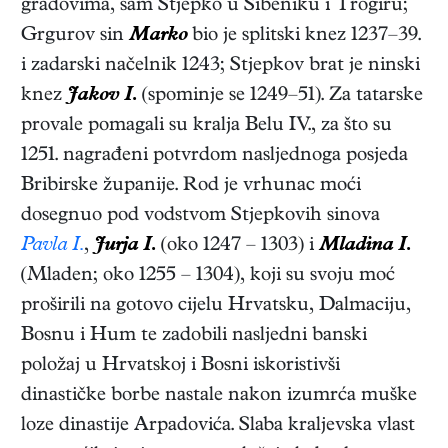
gradovima, sam Stjepko u Šibeniku i Trogiru;
Grgurov sin
Marko
bio je splitski knez 1237–39.
i zadarski načelnik 1243; Stjepkov brat je ninski
knez
Jakov I.
(spominje se 1249–51). Za tatarske
provale pomagali su kralja Belu IV., za što su
1251. nagrađeni potvrdom nasljednoga posjeda
Bribirske županije. Rod je vrhunac moći
dosegnuo pod vodstvom Stjepkovih sinova
Pavla I.
,
Jurja I.
(oko 1247 – 1303) i
Mladina I.
(Mladen; oko 1255 – 1304), koji su svoju moć
proširili na gotovo cijelu Hrvatsku, Dalmaciju,
Bosnu i Hum te zadobili nasljedni banski
položaj u Hrvatskoj i Bosni iskoristivši
dinastičke borbe nastale nakon izumrća muške
loze dinastije Arpadovića. Slaba kraljevska vlast