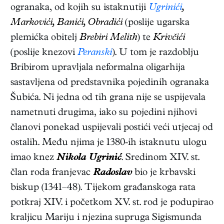
ogranaka, od kojih su istaknutiji
Ugrinići
,
Markovići, Banići, Obradići
(poslije ugarska
plemićka obitelj
Brebiri Melith
) te
Krivčići
(poslije knezovi
Peranski
). U tom je razdoblju
Bribirom upravljala neformalna oligarhija
sastavljena od predstavnika pojedinih ogranaka
Šubića. Ni jedna od tih grana nije se uspijevala
nametnuti drugima, iako su pojedini njihovi
članovi ponekad uspijevali postići veći utjecaj od
ostalih. Među njima je 1380-ih istaknutu ulogu
imao knez
Nikola Ugrinić
. Sredinom XIV. st.
član roda franjevac
Radoslav
bio je krbavski
biskup (1341–48). Tijekom građanskoga rata
potkraj XIV. i početkom XV. st. rod je podupirao
kraljicu Mariju i njezina supruga Sigismunda