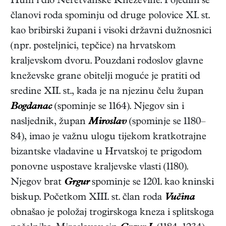
Hum i dio Neretvanske Kneževine. Pojedini se
članovi roda spominju od druge polovice XI. st.
kao bribirski župani i visoki državni dužnosnici
(npr. posteljnici, tepčice) na hrvatskom
kraljevskom dvoru. Pouzdani rodoslov glavne
kneževske grane obitelji moguće je pratiti od
sredine XII. st., kada je na njezinu čelu župan
Bogdanac
(spominje se 1164). Njegov sin i
nasljednik, župan
Miroslav
(spominje se 1180–
84), imao je važnu ulogu tijekom kratkotrajne
bizantske vladavine u Hrvatskoj te prigodom
ponovne uspostave kraljevske vlasti (1180).
Njegov brat
Grgur
spominje se 1201. kao kninski
biskup. Početkom XIII. st. član roda
Vučina
obnašao je položaj trogirskoga kneza i splitskoga