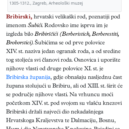
1305-1312., Zagreb, Arheološki muzej
Bribirski,
hrvatski velikaški rod, poznatiji pod
imenom
Šubići
. Rodovsko ime isprva im je
izgleda bilo
Bribirščići (Berberistich, Berberestiti,
Broborstici)
. Šubićima se od prve polovice
XIV. st. naziva jedan ogranak roda, a od sredine
tog stoljeća svi članovi roda. Osnovica i uporište
njihove vlasti od druge polovice XI. st. je
Bribirska županija
, gdje obnašaju nasljednu čast
župana stolujući u Bribiru, ali od XIII. st. širit će
se područje njihove vlasti. Na vrhuncu moći
početkom XIV. st. pod svojom su vlašću knezovi
Bribirski držali najveći dio nekadašnjega
Hrvatskoga Kraljevstva te Dalmaciju, Bosnu,