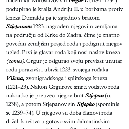
načelnika. Miroslavov sin
Grgur I.
(1184–1234)
podupirao je kralja Andriju II. u borbama protiv
kneza Domalda pa je zajedno s bratom
Stjepanom
1223. nagrađen njegovim zemljama
na području od Krke do Zadra, čime je znatno
povećan zemljišni posjed roda i podignut njegov
ugled. Prvi je glavar roda koji nosi naslov kneza
(comes)
. Grgur je osigurao svoju prevlast unutar
roda porazivši i ubivši 1223. svojega rođaka
Višena,
zvonigradskoga i splitskoga kneza
(1221–23). Nakon Grgurove smrti vodstvo roda
nakratko je preuzeo njegov brat
Stjepan
(u.
1238), a potom Stjepanov sin
Stjepko
(spominje
se 1239–74). U njegovo su doba članovi roda
držali kneštva u gotovo svim dalmatinskim