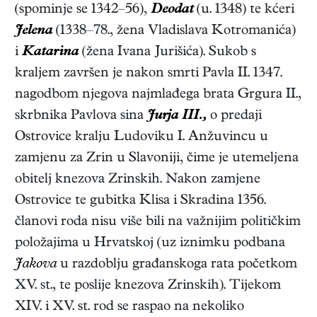
(spominje se 1342–56),
Deodat
(u. 1348) te kćeri
Jelena
(1338–78., žena Vladislava Kotromanića)
i
Katarina
(žena Ivana Jurišića). Sukob s
kraljem završen je nakon smrti Pavla II. 1347.
nagodbom njegova najmlađega brata Grgura II.,
skrbnika Pavlova sina
Jurja III.,
o predaji
Ostrovice kralju Ludoviku I. Anžuvincu u
zamjenu za Zrin u Slavoniji, čime je utemeljena
obitelj knezova Zrinskih. Nakon zamjene
Ostrovice te gubitka Klisa i Skradina 1356.
članovi roda nisu više bili na važnijim političkim
položajima u Hrvatskoj (uz iznimku podbana
Jakova
u razdoblju građanskoga rata početkom
XV. st., te poslije knezova Zrinskih). Tijekom
XIV. i XV. st. rod se raspao na nekoliko