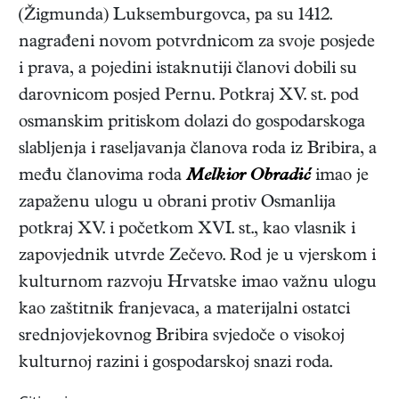
(Žigmunda) Luksemburgovca, pa su 1412.
nagrađeni novom potvrdnicom za svoje posjede
i prava, a pojedini istaknutiji članovi dobili su
darovnicom posjed Pernu. Potkraj XV. st. pod
osmanskim pritiskom dolazi do gospodarskoga
slabljenja i raseljavanja članova roda iz Bribira, a
među članovima roda
Melkior Obradić
imao je
zapaženu ulogu u obrani protiv Osmanlija
potkraj XV. i početkom XVI. st., kao vlasnik i
zapovjednik utvrde Zečevo. Rod je u vjerskom i
kulturnom razvoju Hrvatske imao važnu ulogu
kao zaštitnik franjevaca, a materijalni ostatci
srednjovjekovnog Bribira svjedoče o visokoj
kulturnoj razini i gospodarskoj snazi roda.