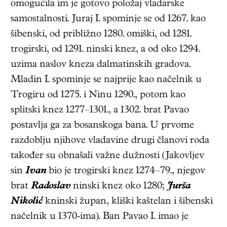
omogućila im je gotovo položaj vladarske
samostalnosti. Juraj I. spominje se od 1267. kao
šibenski, od približno 1280. omiški, od 1281.
trogirski, od 1291. ninski knez, a od oko 1294.
uzima naslov kneza dalmatinskih gradova.
Mladin I. spominje se najprije kao načelnik u
Trogiru od 1275. i Ninu 1290., potom kao
splitski knez 1277–1301., a 1302. brat Pavao
postavlja ga za bosanskoga bana. U prvome
razdoblju njihove vladavine drugi članovi roda
također su obnašali važne dužnosti (Jakovljev
sin
Ivan
bio je trogirski knez 1274–79., njegov
brat
Radoslav
ninski knez oko 1280;
Jurša
Nikolić
kninski župan, kliški kaštelan i šibenski
načelnik u 1370-ima). Ban Pavao I. imao je