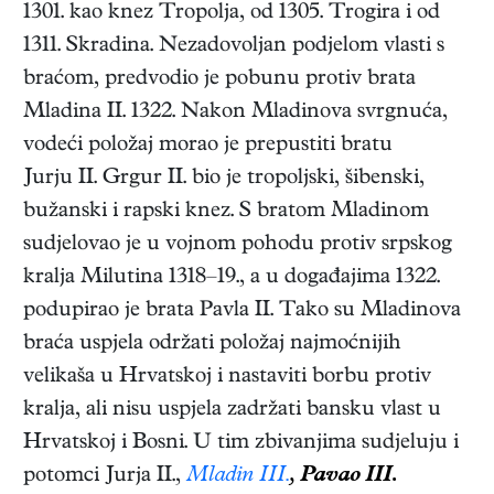
1301. kao knez Tropolja, od 1305. Trogira i od
1311. Skradina. Nezadovoljan podjelom vlasti s
braćom, predvodio je pobunu protiv brata
Mladina II. 1322. Nakon Mladinova svrgnuća,
vodeći položaj morao je prepustiti bratu
Jurju II. Grgur II. bio je tropoljski, šibenski,
bužanski i rapski knez. S bratom Mladinom
sudjelovao je u vojnom pohodu protiv srpskog
kralja Milutina 1318–19., a u događajima 1322.
podupirao je brata Pavla II. Tako su Mladinova
braća uspjela održati položaj najmoćnijih
velikaša u Hrvatskoj i nastaviti borbu protiv
kralja, ali nisu uspjela zadržati bansku vlast u
Hrvatskoj i Bosni. U tim zbivanjima sudjeluju i
potomci Jurja II.,
Mladin III.
,
Pavao III.