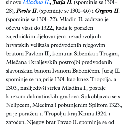
sinove
Mladina II.
,
Jurja II.
(spominje se 1301–
28),
Pavla II.
(spominje se 1301–46) i
Grgura II.
(spominje se 1301–72). Mladin II. zadržao je
očevu vlast do 1322., kada je poražen
zajedničkim djelovanjem nezadovoljnih
hrvatskih velikaša predvođenih njegovim
bratom Pavlom II., komuna Šibenika i Trogira,
Mlečana i kraljevskih postrojbi predvođenih
slavonskim banom Ivanom Babonićem. Juraj II.
spominje se najprije 1301. kao knez Tropolja, a
1303., naslijedivši strica Mladina I., postaje
knezom dalmatinskih gradova. Sukobljavao se s
Nelipcem, Mlecima i pobunjenim Splitom 1323.,
pa je poražen u Tropolju kraj Knina 1324. i
zatočen. Njegov brat Pavao II. spominje se od