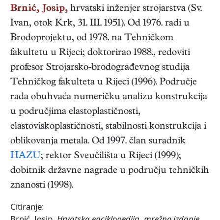
Brnić, Josip,
hrvatski
inženjer strojarstva
(
Sv.
Ivan, otok Krk
,
31. III. 1951
). Od 1976. radi u
Brodoprojektu, od 1978. na Tehničkom
fakultetu u Rijeci; doktorirao 1988., redoviti
profesor Strojarsko-brodograđevnog studija
Tehničkog fakulteta u Rijeci (1996). Područje
rada obuhvaća numeričku analizu konstrukcija
u područjima elastoplastičnosti,
elastoviskoplastičnosti, stabilnosti konstrukcija i
oblikovanja metala. Od 1997. član suradnik
HAZU
; rektor Sveučilišta u Rijeci (1999);
dobitnik državne nagrade u području tehničkih
znanosti (1998).
Citiranje:
Brnić, Josip.
Hrvatska enciklopedija
,
mrežno izdanje.