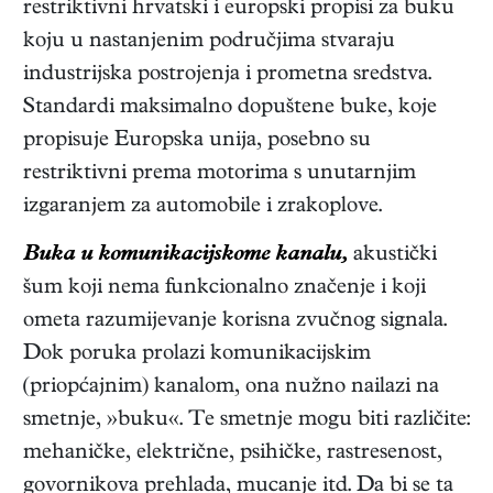
restriktivni hrvatski i europski propisi za buku
koju u nastanjenim područjima stvaraju
industrijska postrojenja i prometna sredstva.
Standardi maksimalno dopuštene buke, koje
propisuje Europska unija, posebno su
restriktivni prema motorima s unutarnjim
izgaranjem za automobile i zrakoplove.
Buka u komunikacijskome kanalu,
akustički
šum koji nema funkcionalno značenje i koji
ometa razumijevanje korisna zvučnog signala.
Dok poruka prolazi komunikacijskim
(priopćajnim) kanalom, ona nužno nailazi na
smetnje, »buku«. Te smetnje mogu biti različite:
mehaničke, električne, psihičke, rastresenost,
govornikova prehlada, mucanje itd. Da bi se ta