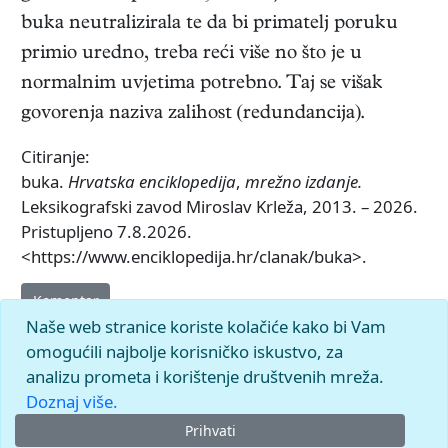
buka neutralizirala te da bi primatelj poruku
primio uredno, treba reći više no što je u
normalnim uvjetima potrebno. Taj se višak
govorenja naziva zalihost (redundancija).
Citiranje:
buka.
Hrvatska enciklopedija
,
mrežno izdanje.
Leksikografski zavod Miroslav Krleža, 2013. – 2026.
Pristupljeno 7.8.2026.
<https://www.enciklopedija.hr/clanak/buka>.
Komentar
Naše web stranice koriste kolačiće kako bi Vam
omogućili najbolje korisničko iskustvo, za
analizu prometa i korištenje društvenih mreža.
Doznaj više.
Prihvati
© 2026.
Leksikografski zavod
Miroslav Krleža