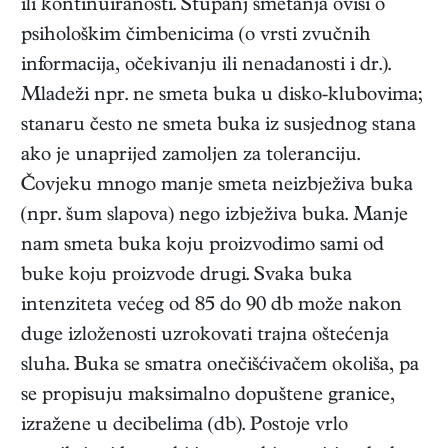
ili kontinuiranosti. Stupanj smetanja ovisi o
psihološkim čimbenicima (o vrsti zvučnih
informacija, očekivanju ili nenadanosti i dr.).
Mladeži npr. ne smeta buka u disko-klubovima;
stanaru često ne smeta buka iz susjednog stana
ako je unaprijed zamoljen za toleranciju.
Čovjeku mnogo manje smeta neizbježiva buka
(npr. šum slapova) nego izbježiva buka. Manje
nam smeta buka koju proizvodimo sami od
buke koju proizvode drugi. Svaka buka
intenziteta većeg od 85 do 90 db može nakon
duge izloženosti uzrokovati trajna oštećenja
sluha. Buka se smatra onečišćivačem okoliša, pa
se propisuju maksimalno dopuštene granice,
izražene u decibelima (db). Postoje vrlo