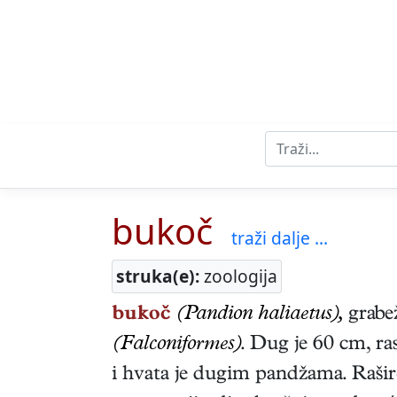
bukoč
traži dalje ...
struka(e):
zoologija
bukoč
(Pandion haliaetus),
grabež
(Falconiformes)
. Dug je 60 cm, ra
i hvata je dugim pandžama. Raširen 