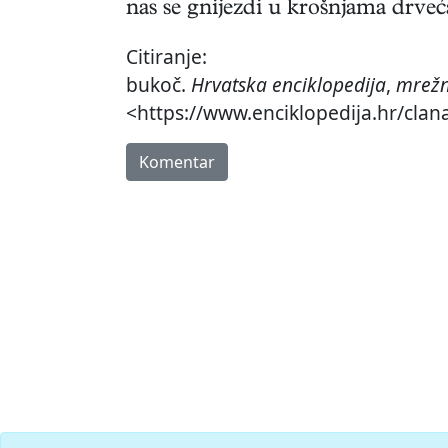
nas se gnijezdi u krošnjama drveć
Citiranje:
bukoč.
Hrvatska enciklopedija
,
mrežn
<https://www.enciklopedija.hr/clan
Komentar