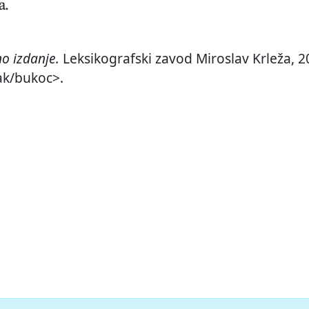
a.
o izdanje.
Leksikografski zavod Miroslav Krleža, 20
ak/bukoc>.