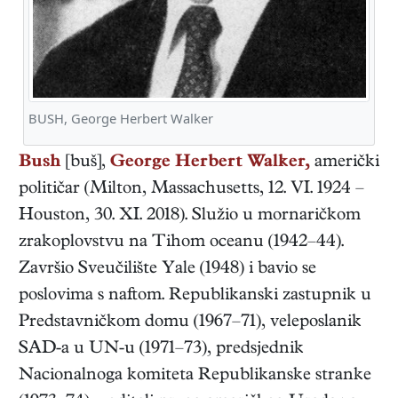
BUSH, George Herbert Walker
Bush
[buš],
George Herbert Walker,
američki
političar
(
Milton, Massachusetts
,
12. VI. 1924
–
Houston
,
30. XI. 2018
). Služio u mornaričkom
zrakoplovstvu na Tihom oceanu (1942–44).
Završio Sveučilište Yale (1948) i bavio se
poslovima s naftom. Republikanski zastupnik u
Predstavničkom domu (1967–71), veleposlanik
SAD-a u UN-u (1971–73), predsjednik
Nacionalnoga komiteta Republikanske stranke