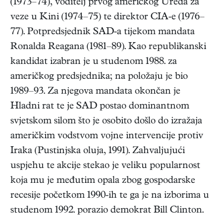
(1973–74), voditelj prvog američkog Ureda za
veze u Kini (1974–75) te direktor CIA-e (1976–
77). Potpredsjednik SAD-a tijekom mandata
Ronalda Reagana (1981–89). Kao republikanski
kandidat izabran je u studenom 1988. za
američkog predsjednika; na položaju je bio
1989–93. Za njegova mandata okončan je
Hladni rat te je SAD postao dominantnom
svjetskom silom što je osobito došlo do izražaja
američkim vodstvom vojne intervencije protiv
Iraka (Pustinjska oluja, 1991). Zahvaljujući
uspjehu te akcije stekao je veliku popularnost
koja mu je međutim opala zbog gospodarske
recesije početkom 1990-ih te ga je na izborima u
studenom 1992. porazio demokrat Bill Clinton.