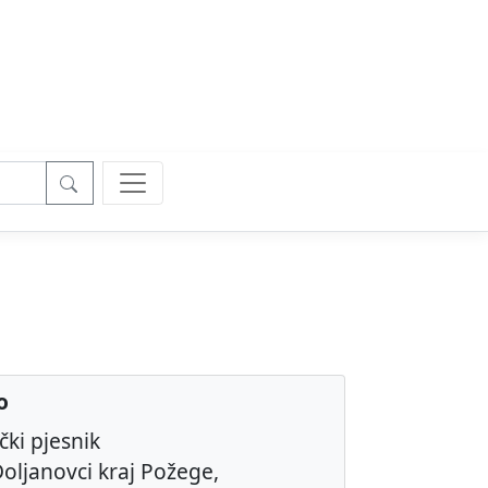
o
čki pjesnik
oljanovci kraj Požege,