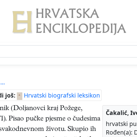
...
di još:
Hrvatski biografski leksikon
snik
(
Doljanovci kraj Požege
,
Čakalić, Iv
71
). Pisao pučke pjesme o čudesima
hrvatski pu
 o svakodnevnom životu. Skupio ih
Rođen(a): D