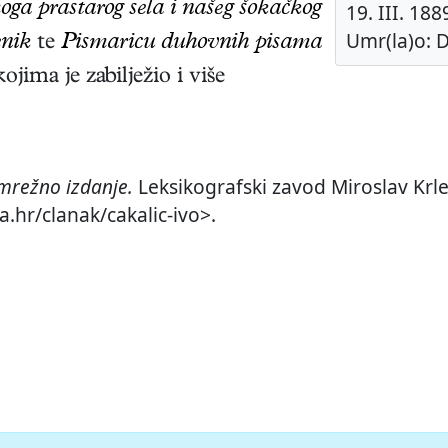
oga prastarog sela i našeg šokačkog
19. III. 188
Umr(la)o: D
enik
te
Pismaricu duhovnih pisama
ojima je zabilježio i više
mrežno izdanje.
Leksikografski zavod Miroslav Krle
a.hr/clanak/cakalic-ivo>.