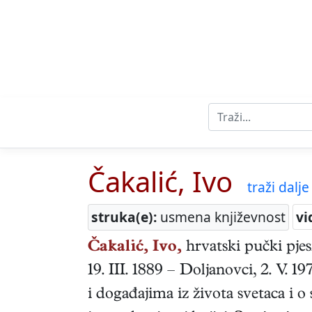
Čakalić, Ivo
traži dalje 
struka(e):
usmena književnost
vi
Čakalić, Ivo,
hrvatski
pučki pje
19. III. 1889
–
Doljanovci
,
2. V. 19
i događajima iz života svetaca i