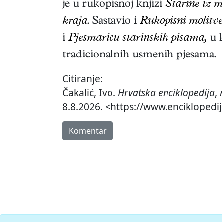
je u rukopisnoj knjizi
Starine iz m
kraja
. Sastavio i
Rukopisni molitv
i
Pjesmaricu starinskih pisama,
u k
tradicionalnih usmenih pjesama.
Citiranje:
Čakalić, Ivo.
Hrvatska enciklopedija
,
8.8.2026. <https://www.enciklopedij
Komentar