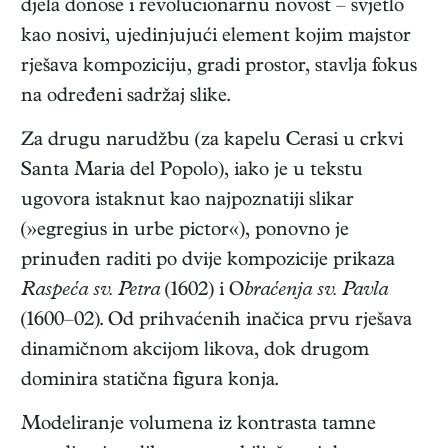
djela donose i revolucionarnu novost – svjetlo
kao nosivi, ujedinjujući element kojim majstor
rješava kompoziciju, gradi prostor, stavlja fokus
na određeni sadržaj slike.
Za drugu narudžbu (za kapelu Cerasi u crkvi
Santa Maria del Popolo), iako je u tekstu
ugovora istaknut kao najpoznatiji slikar
(»egregius in urbe pictor«), ponovno je
prinuđen raditi po dvije kompozicije prikaza
Raspeća sv. Petra
(1602) i O
braćenja sv. Pavla
(1600–02). Od prihvaćenih inačica prvu rješava
dinamičnom akcijom likova, dok drugom
dominira statična figura konja.
Modeliranje volumena iz kontrasta tamne