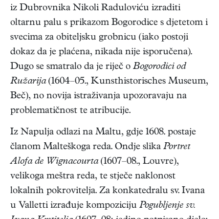
iz Dubrovnika Nikoli Raduloviću izraditi
oltarnu palu s prikazom Bogorodice s djetetom i
svecima za obiteljsku grobnicu (iako postoji
dokaz da je plaćena, nikada nije isporučena).
Dugo se smatralo da je riječ o
Bogorodici od
Ružarija
(1604–05., Kunsthistorisches Museum,
Beč), no novija istraživanja upozoravaju na
problematičnost te atribucije.
Iz Napulja odlazi na Maltu, gdje 1608. postaje
članom Malteškoga reda. Ondje slika
Portret
Alofa de Wignacourta
(1607–08., Louvre),
velikoga meštra reda, te stječe naklonost
lokalnih pokrovitelja. Za konkatedralu sv. Ivana
u Valletti izrađuje kompoziciju
Pogubljenje sv.