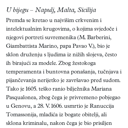
U bijegu – Napulj, Malta, Sicilija
Premda se kretao u najvišim crkvenim i
intelektualnim krugovima, o kojima svjedoče i
njegovi portreti suvremenika (M. Barberini,
Giambattista Marino, papa Pavao V.), bio je
sklon druženju s ljudima iz nižih slojeva, često
ih birajući za modele. Zbog žestokoga
temperamenta i buntovna ponašanja, tučnjava i
pijančevanja nerijetko je završavao pred sudom.
Tako je 1605. teško ranio bilježnika Mariana
Pasqualonea, zbog čega je privremeno pobjegao
u Genovu, a 28. V. 1606. usmrtio je Ranuccija
Tomassonija, mladića iz bogate obitelji, ali
sklona kriminalu, nakon čega je bio prisiljen