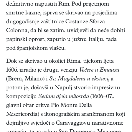
definitivno napustiti Rim. Pod prijetnjom
smrtne kazne, isprva se skrivao na posjedima
dugogodišnje zaštitnice Costanze Sforza
Colonna, da bi se zatim, uvidjevši da neće dobiti
papinski oprost, zaputio u južnu Italiju, tada
pod španjolskom vlašću.
Dok se skrivao u okolici Rima, tijekom ljeta
1606. izradio je drugu verziju
Večere u Emausu
(Brera, Milano) i
Sv. Magdalenu u ekstazi,
a
potom je, došavši u Napulj stvorio impresivnu
kompoziciju
Sedam djela milosrđa
(1606–07.,
glavni oltar crkve Pio Monte Della
Misericordia) s ikonografskim aranžmanom koji
dojmljivo svjedoči o Caravaggiovu narativnome