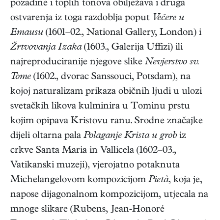
pozadine i toplih tonova obilježava i druga
ostvarenja iz toga razdoblja poput
Večere u
Emausu
(1601–02., National Gallery, London) i
Žrtvovanja Izaka
(1603., Galerija Uffizi) ili
najreproduciranije njegove slike
Nevjerstvo sv.
Tome
(1602., dvorac Sanssouci, Potsdam), na
kojoj naturalizam prikaza običnih ljudi u ulozi
svetačkih likova kulminira u Tominu prstu
kojim opipava Kristovu ranu. Srodne značajke
dijeli oltarna pala
Polaganje Krista u grob
iz
crkve Santa Maria in Vallicela (1602–03.,
Vatikanski muzeji), vjerojatno potaknuta
Michelangelovom kompozicijom
Pietà
, koja je,
napose dijagonalnom kompozicijom, utjecala na
mnoge slikare (Rubens, Jean-Honoré