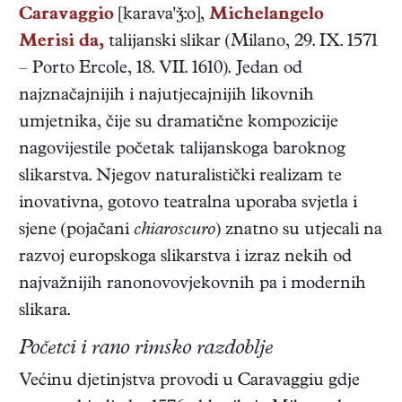
Caravaggio
[karava':o],
Michelangelo
Merisi da,
talijanski
slikar
(
Milano
,
29. IX. 1571
–
Porto Ercole
,
18. VII. 1610
). Jedan od
najznačajnijih i najutjecajnijih likovnih
umjetnika, čije su dramatične kompozicije
nagovijestile početak talijanskoga baroknog
slikarstva. Njegov naturalistički realizam te
inovativna, gotovo teatralna uporaba svjetla i
sjene (pojačani
chiaroscuro
) znatno su utjecali na
razvoj europskoga slikarstva i izraz nekih od
najvažnijih ranonovovjekovnih pa i modernih
slikara.
Početci i rano rimsko razdoblje
Većinu djetinjstva provodi u Caravaggiu gdje