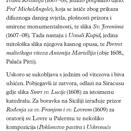
Ivana Krstitelja
(1607–08; jedino potpisano djelo:
Fra’ MichelAngelo
), koja se ističe zbog prikaza
difuznoga danjeg svjetla, plošnosti prizora i
smirene monumentalnosti, te slika
Sv. Jeronima
(1607–08). Tada nastaju i
Usnuli Kupid,
jedina
mitološka slika njegova kasnog opusa, te
Portret
malteškoga viteza Antonija Martellija
(obje 1608.,
Palača Pitti).
Uskoro se sukobljava s jednim od vitezova i biva
uhićen. Pobjegavši iz zatvora, odlazi na Siracusu
gdje slika
Smrt sv. Lucije
(1608) za istoimenu
katedralu. Za boravka na Siciliji izrađuje prizor
Rođenja sa sv. Franjom i sv. Lovrom
(1609) za
oratorij sv. Lovre u Palermu te nekoliko
kompozicija (
Poklonstvo pastira
i
Uskrsnuće