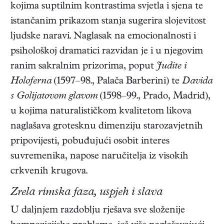
kojima suptilnim kontrastima svjetla i sjena te
istančanim prikazom stanja sugerira slojevitost
ljudske naravi. Naglasak na emocionalnosti i
psihološkoj dramatici razvidan je i u njegovim
ranim sakralnim prizorima, poput
Judite i
Holoferna
(1597–98., Palača Barberini) te
Davida
s Golijatovom glavom
(1598–99., Prado, Madrid),
u kojima naturalističkom kvalitetom likova
naglašava grotesknu dimenziju starozavjetnih
pripovijesti, pobuđujući osobit interes
suvremenika, napose naručitelja iz visokih
crkvenih krugova.
Zrela rimska faza, uspjeh i slava
U daljnjem razdoblju rješava sve složenije