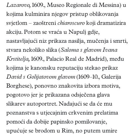
Lazarovo,
1609., Museo Regionale di Messina) u
kojima kulminira njegov pristup oblikovanja
svjetlom – zaoštreni
chiaroscuro
koji dramatizira
akciju. Potom se vraća u Napulj gdje,
nastavljajući niz prikaza nasilja, mučenja i smrti,
stvara nekoliko slika (
Saloma s glavom Ivana
Krstitelja,
1609., Palacio Real de Madrid), među
kojima je kanonsku reputaciju stekao prikaz
David s Golijatovom glavom
(1609–10., Galerija
Borghese), ponovno znakovita izbora motiva,
pogotovo jer je prikazana odsječena glava
slikarev autoportret. Nadajući se da će mu
poznanstva s utjecajnim crkvenim prelatima
pomoći da dobije papinsko pomilovanje,
upućuje se brodom u Rim, no putem umire