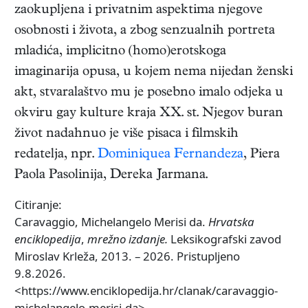
zaokupljena i privatnim aspektima njegove
osobnosti i života, a zbog senzualnih portreta
mladića, implicitno (homo)erotskoga
imaginarija opusa, u kojem nema nijedan ženski
akt, stvaralaštvo mu je posebno imalo odjeka u
okviru gay kulture kraja XX. st. Njegov buran
život nadahnuo je više pisaca i filmskih
redatelja, npr.
Dominiquea Fernandeza
, Piera
Paola Pasolinija, Dereka Jarmana.
Citiranje:
Caravaggio, Michelangelo Merisi da.
Hrvatska
enciklopedija
,
mrežno izdanje.
Leksikografski zavod
Miroslav Krleža, 2013. – 2026. Pristupljeno
9.8.2026.
<https://www.enciklopedija.hr/clanak/caravaggio-
michelangelo-merisi-da>.