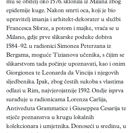
mu se obitelj oko 1576. sklonila iz Milana zbog
epidemije kuge. Nakon smrti oca, koji je bio
upravitelj imanja i arhitekt-dekorater u službi
Francesca Sforze, a potom i majke, vraća se u
Milano, gdje prve slikarske poduke dobiva
1584–92. u radionici Simonea Peterzana iz
Bergama, moguće Tizianova učenika, s čijim se
slikarstvom tada počinje upoznavati, kao i onim
Giorgionea te Leonarda da Vincija i njegovih
sljedbenika. Ipak, zbog čestih sukoba s vlastima
odlazi u Rim, najvjerojatnije 1592. Ondje isprva
surađuje u radionicama Lorenza Carlija,
Antiveduta Grammatice i Giuseppea Cesarija te
stječe poznanstva u krugu lokalnih
kolekcionara i umjetnika. Donoseći u sredinu, u