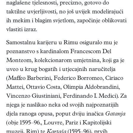
naglašene tjelesnosti, precizno, gotovo do
taktilne uvjerljivosti, no još uvijek modelirajući
ih mekim i blagim svjetlom, započinje oblikovati
vlastiti izraz.
Samostalnu karijeru u Rimu osiguralo mu je
poznanstvo s kardinalom Francescom Del
Monteom, kolekcionarom umjetnina, koji ga je
uveo u krug bogatih i utjecajnih naručitelja
(Maffeo Barberini, Federico Borromeo, Ciriaco
Mattei, Ottavio Costa, Olimpia Aldobrandini,
Vincenzo Giustiniani, Ferdinando I. Medici). Za
njega je naslikao neka od svojih najpoznatijih
djela ranoga opusa, poput dviju inačica
Gatanja
(obje 1595–96., Louvre, Pariz i Kapitolijski
muzeji, Rim) te
Kartaša
(1595–96), prvih