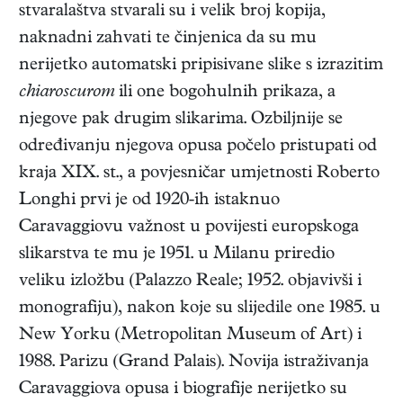
stvaralaštva stvarali su i velik broj kopija,
naknadni zahvati te činjenica da su mu
nerijetko automatski pripisivane slike s izrazitim
chiaroscurom
ili one bogohulnih prikaza, a
njegove pak drugim slikarima. Ozbiljnije se
određivanju njegova opusa počelo pristupati od
kraja XIX. st., a povjesničar umjetnosti Roberto
Longhi prvi je od 1920-ih istaknuo
Caravaggiovu važnost u povijesti europskoga
slikarstva te mu je 1951. u Milanu priredio
veliku izložbu (Palazzo Reale; 1952. objavivši i
monografiju), nakon koje su slijedile one 1985. u
New Yorku (Metropolitan Museum of Art) i
1988. Parizu (Grand Palais). Novija istraživanja
Caravaggiova opusa i biografije nerijetko su