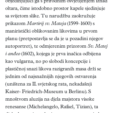
objedinjujući ga s prirodnim osvjetljenjem iznad
oltara, čime istodobno prostor kapele sjedinjuje
sa svijetom slike. Tu narudžbu zaokružuje
prikazom
Martirij sv. Mateja
(1599–1600) s
maniristički oblikovanim likovima u prvom
planu (pretpostavlja se da je u pozadini njegov
autoportret), te odmjerenim prizorom
Sv. Matej
i anđeo
(1602), kojega je prva inačica odbijena
kao vulgarna, no po slobodi koncepcije i
plastičnoj snazi likova razigranih masa drži se
jednim od najsnažnijih njegovih ostvarenja
(uništena za II. svjetskog rata, nekadašnji
Kaiser- Friedrich-Museum u Berlinu). S
mnoštvom aluzija na djela majstora visoke
renesanse (Michelangelo, Rafael, Tizian), ta