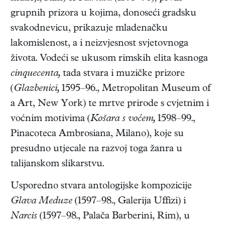
grupnih prizora u kojima, donoseći gradsku
svakodnevicu, prikazuje mladenačku
lakomislenost, a i neizvjesnost svjetovnoga
života. Vodeći se ukusom rimskih elita kasnoga
cinquecenta,
tada stvara i muzičke prizore
(
Glazbenici,
1595–96., Metropolitan Museum of
a Art, New York) te mrtve prirode s cvjetnim i
voćnim motivima (
Košara s voćem,
1598–99.,
Pinacoteca Ambrosiana, Milano), koje su
presudno utjecale na razvoj toga žanra u
talijanskom slikarstvu.
Usporedno stvara antologijske kompozicije
Glava Meduze
(1597–98., Galerija Uffizi) i
Narcis
(1597–98., Palača Barberini, Rim), u