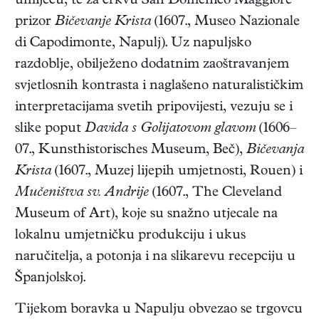
umijeću, te za crkvu San Domenico Maggiore
prizor
Bičevanje Krista
(1607., Museo Nazionale
di Capodimonte, Napulj). Uz napuljsko
razdoblje, obilježeno dodatnim zaoštravanjem
svjetlosnih kontrasta i naglašeno naturalističkim
interpretacijama svetih pripovijesti, vezuju se i
slike poput
Davida s Golijatovom glavom
(1606–
07., Kunsthistorisches Museum, Beč),
Bičevanja
Krista
(1607., Muzej lijepih umjetnosti, Rouen) i
Mučeništva sv. Andrije
(1607., The Cleveland
Museum of Art), koje su snažno utjecale na
lokalnu umjetničku produkciju i ukus
naručitelja, a potonja i na slikarevu recepciju u
Španjolskoj.
Tijekom boravka u Napulju obvezao se trgovcu