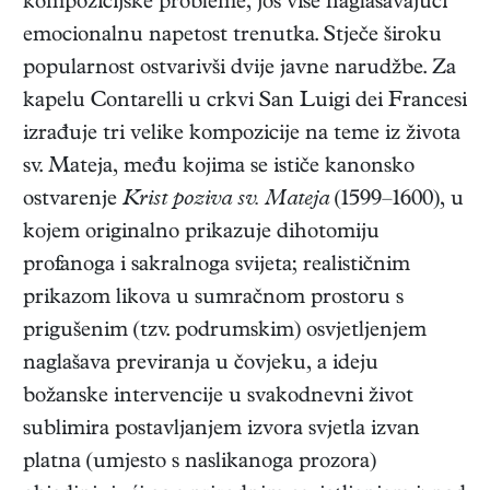
kompozicijske probleme, još više naglašavajući
emocionalnu napetost trenutka. Stječe široku
popularnost ostvarivši dvije javne narudžbe. Za
kapelu Contarelli u crkvi San Luigi dei Francesi
izrađuje tri velike kompozicije na teme iz života
sv. Mateja, među kojima se ističe kanonsko
ostvarenje
Krist poziva sv. Mateja
(1599–1600), u
kojem originalno prikazuje dihotomiju
profanoga i sakralnoga svijeta; realističnim
prikazom likova u sumračnom prostoru s
prigušenim (tzv. podrumskim) osvjetljenjem
naglašava previranja u čovjeku, a ideju
božanske intervencije u svakodnevni život
sublimira postavljanjem izvora svjetla izvan
platna (umjesto s naslikanoga prozora)