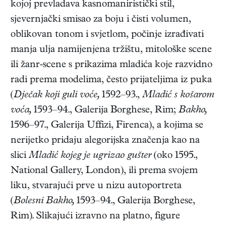
kojoj prevladava kasnomaniristički stil,
sjevernjački smisao za boju i čisti volumen,
oblikovan tonom i svjetlom, počinje izrađivati
manja ulja namijenjena tržištu, mitološke scene
ili žanr-scene s prikazima mladića koje razvidno
radi prema modelima, često prijateljima iz puka
(
Dječak koji guli voće,
1592–93.,
Mladić s košarom
voća,
1593–94., Galerija Borghese, Rim;
Bakho,
1596–97., Galerija Uffizi, Firenca), a kojima se
nerijetko pridaju alegorijska značenja kao na
slici
Mladić kojeg je ugrizao gušter
(oko 1595.,
National Gallery, London), ili prema svojem
liku, stvarajući prve u nizu autoportreta
(
Bolesni Bakho,
1593–94., Galerija Borghese,
Rim). Slikajući izravno na platno, figure