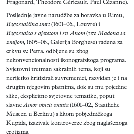
Fragonard, Théodore Géricault, Paul Cézanne).
Posljednje javne narudžbe za boravka u Rimu,
Bogorodičina smrt
(1601–06., Louvre) i
Bogorodica s djetetom i sv. Anom
(tzv.
Madona sa
zmijom,
1605–06., Galerija Borghese) rađena za
crkvu sv. Petra, odbijene su zbog
nekonvencionalnosti ikonografskoga programa.
Svjetovni tretman sakralnih tema, koji su
nerijetko kritizirali suvremenici, razvidan je i na
drugim njegovim platnima, dok su mu pojedine
slike, eksplicitno svjetovne tematike, poput
slavne
Amor vincit omnia
(1601–02., Staatliche
Museen u Berlinu) s likom pobjedničkoga
Kupida, izazivale kontroverze zbog naglašenoga
erotizma.